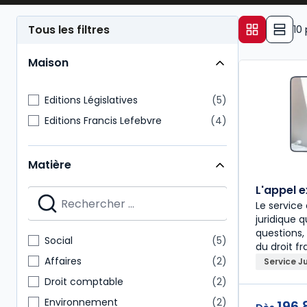
Tous les filtres
10
Maison
Editions Législatives
5
Editions Francis Lefebvre
4
Matière
L'appel 
Le servic
juridique 
questions,
Social
5
du droit fr
Affaires
2
Service J
Droit comptable
2
Environnement
2
196,