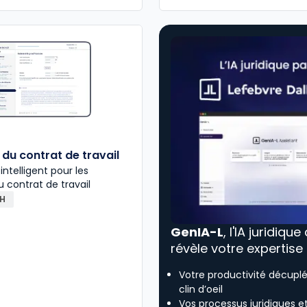
du contrat de travail
 intelligent pour les
u contrat de travail
RH
GenIA-L
, l'IA juridique
révèle votre expertise
Votre productivité décupl
clin d’oeil
Vos processus juridiques e