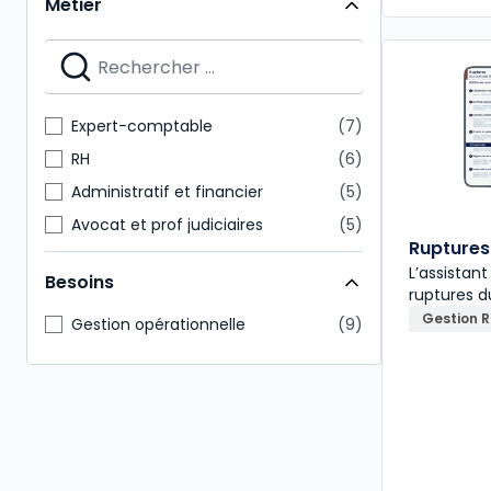
Métier
Expert-comptable
7
RH
6
Administratif et financier
5
Avocat et prof judiciaires
5
Ruptures 
Commissaire aux comptes
5
L’assistant
Besoins
Juridique
5
ruptures d
Gestion 
Notaire
3
Gestion opérationnelle
9
Paie
3
Conseiller en gestion patrimoine
2
Hygiène Sécurité Environnement
2