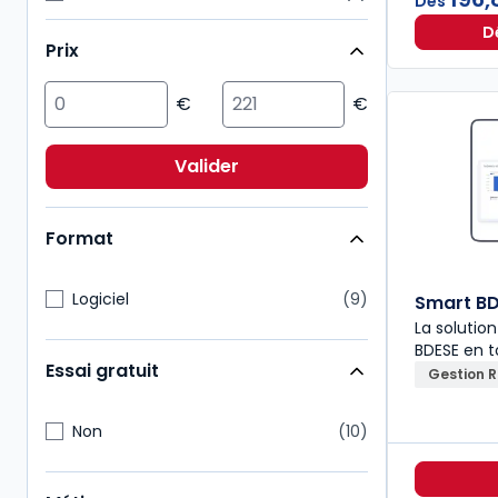
Dès
Fiscal
2
D
Prix
Patrimoine
2
Action sociale
1
Droit civil
1
Droit public
1
Valider
ESG/Compliance
1
Format
Logiciel
9
Smart BD
La solutio
BDESE en 
Essai gratuit
Gestion 
Non
10