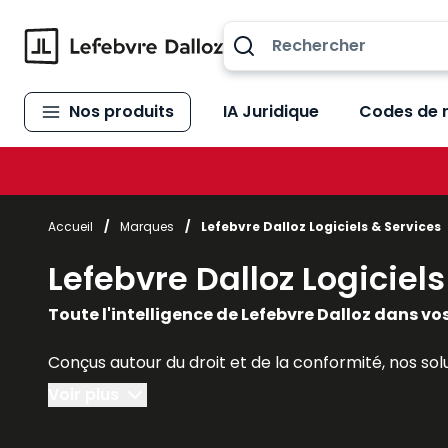
Allez au contenu
Nos produits
IA Juridique
Codes de 
Accueil
/
Marques
/
Lefebvre Dalloz Logiciels & Services
Lefebvre Dalloz Logiciel
Toute l'intelligence de Lefebvre Dalloz dans vos
Conçus autour du droit et de la conformité, nos so
Voir plus