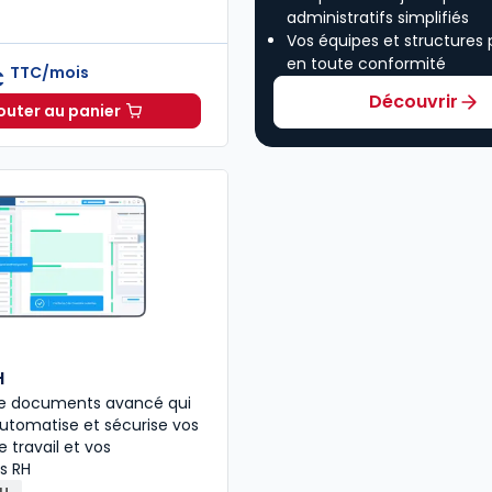
administratifs simplifiés
Vos équipes et structures
en toute conformité
TTC/mois
€
Découvrir
outer au panier
Ruptures du contrat de travail à 212,16 €
TTC/mois
H
 de documents avancé qui
 automatise et sécurise vos
 travail et vos
s RH