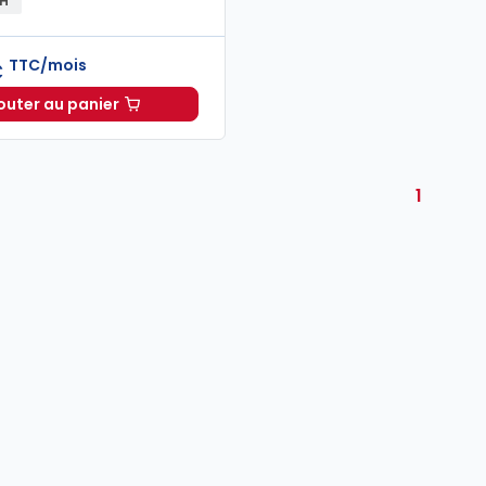
RH
TTC/mois
€
outer au panier
Oppus RH à 86,00 €
TTC/mois
1