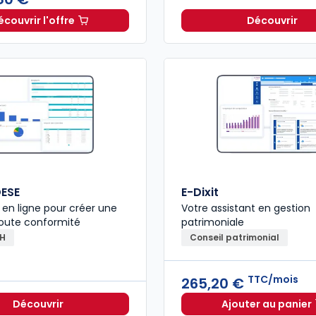
écouvrir l'offre
Découvrir
L'appel expert à partir de
Dès
196,80 €
TTC
ESE
E-Dixit
n en ligne pour créer une
Votre assistant en gestion
toute conformité
patrimoniale
RH
Conseil patrimonial
TTC/mois
265,20 €
Découvrir
Ajouter au panier
E-Dixit 