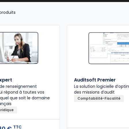
produits
expert
Auditsoft Premier
e de renseignement
La solution logicielle d’opti
qui répond à toutes vos
des missions d’audit
 quel que soit le domaine
Comptabilité-Fiscalité
ançais
uridique
TTC
80 €