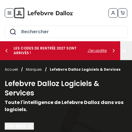
Allez au contenu
LES CODES DE RENTRÉE 2027 SONT
J'en profite
ARRIVÉS !
her le sous-menu Vos métiers
Accueil
/
Marques
/
Lefebvre Dalloz Logiciels & Services
her le sous-menu Vos besoins
Lefebvre Dalloz Logiciels &
Services
Toute l'intelligence de Lefebvre Dalloz dans vos
logiciels.
Conçus autour du droit et de la conformité, nos
Voir plus
solutions logicielles et nos services vous