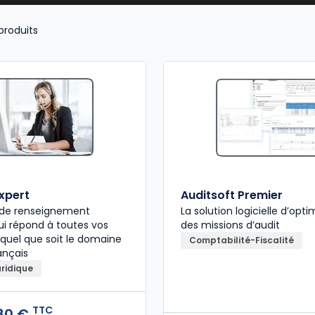
produits
expert
Auditsoft Premier
e de renseignement
La solution logicielle d’opti
qui répond à toutes vos
des missions d’audit
 quel que soit le domaine
Comptabilité-Fiscalité
ançais
uridique
TTC
80 €