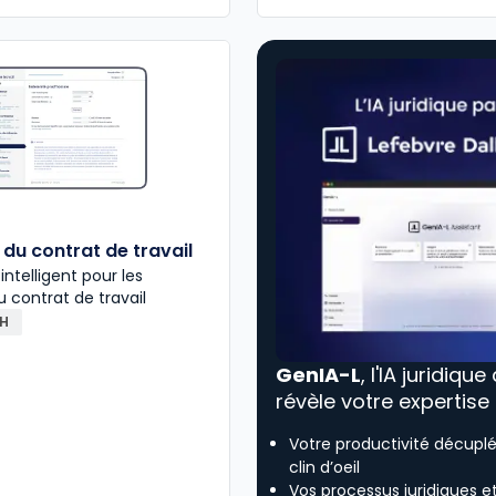
du contrat de travail
 intelligent pour les
u contrat de travail
RH
GenIA-L
, l'IA juridique
révèle votre expertise
Votre productivité décupl
clin d’oeil
Vos processus juridiques e