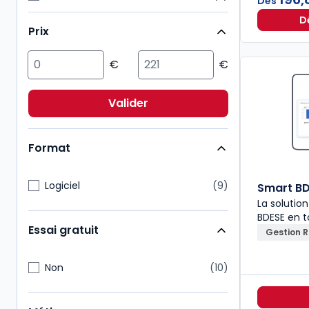
Dès
Fiscal
2
D
Prix
Patrimoine
2
Action sociale
1
Droit civil
1
Droit public
1
Valider
ESG/Compliance
1
Format
Logiciel
9
Smart BD
La solutio
BDESE en 
Essai gratuit
Gestion 
Non
10