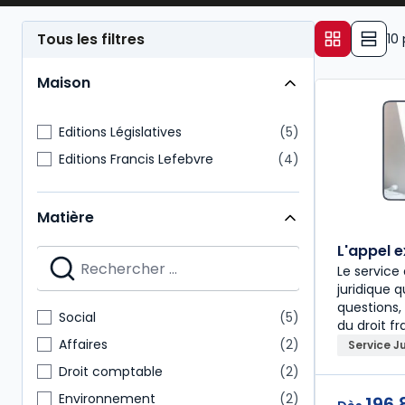
Tous les filtres
10
Maison
Editions Législatives
5
Editions Francis Lefebvre
4
Matière
L'appel 
Le servic
juridique 
questions,
Social
5
du droit fr
Affaires
2
Service J
Droit comptable
2
Environnement
2
196,