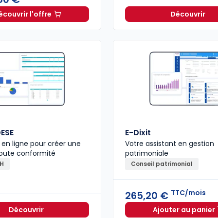
écouvrir l'offre
Découvrir
L'appel expert à partir de
Dès
196,80 €
TTC
ESE
E-Dixit
n en ligne pour créer une
Votre assistant en gestion
toute conformité
patrimoniale
RH
Conseil patrimonial
TTC/mois
265,20 €
Découvrir
Ajouter au panier
E-Dixit 