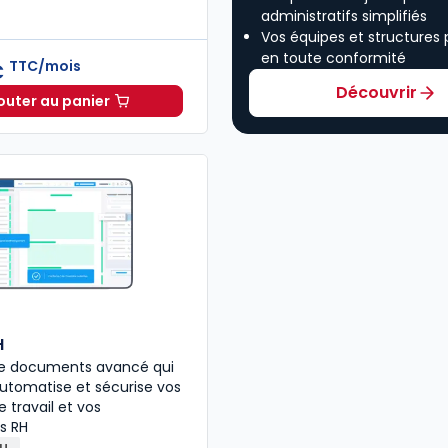
administratifs simplifiés
Vos équipes et structures
en toute conformité
TTC/mois
€
Découvrir
outer au panier
Ruptures du contrat de travail à 212,16 €
TTC/mois
H
 de documents avancé qui
 automatise et sécurise vos
 travail et vos
s RH