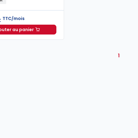
RH
TTC/mois
€
outer au panier
Oppus RH à 86,00 €
TTC/mois
1