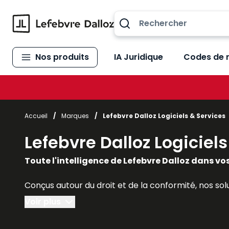
Allez au contenu
Nos produits
IA Juridique
Codes de 
Accueil
/
Marques
/
Lefebvre Dalloz Logiciels & Services
Lefebvre Dalloz Logiciel
Toute l'intelligence de Lefebvre Dalloz dans vos
Conçus autour du droit et de la conformité, nos so
Voir plus