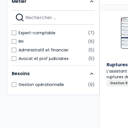
Métier
Expert-comptable
7
RH
6
Administratif et financier
5
Avocat et prof judiciaires
5
Ruptures 
Commissaire aux comptes
5
L’assistant
Besoins
Juridique
5
ruptures d
Gestion 
Notaire
3
Gestion opérationnelle
9
Paie
3
Conseiller en gestion patrimoine
2
Hygiène Sécurité Environnement
2