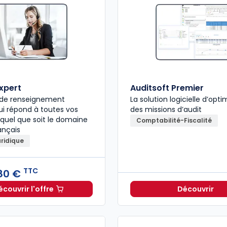
expert
Auditsoft Premier
e de renseignement
La solution logicielle d’opti
qui répond à toutes vos
des missions d’audit
 quel que soit le domaine
Comptabilité-Fiscalité
ançais
uridique
TTC
80 €
écouvrir l'offre
Découvrir
L'appel expert à partir de
Dès
196,80 €
TTC