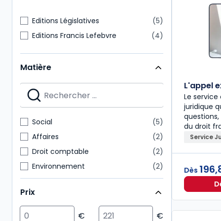
Editions Législatives
5
Editions Francis Lefebvre
4
Matière
L'appel 
Le servic
juridique 
questions,
Social
5
du droit fr
Affaires
2
Service J
Droit comptable
2
Environnement
2
196,
Dès
Fiscal
2
D
Prix
Patrimoine
2
Action sociale
1