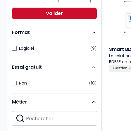
Droit civil
1
Droit public
1
Valider
ESG/Compliance
1
Format
Logiciel
9
Smart BD
La solutio
BDESE en 
Essai gratuit
Gestion 
Non
10
Métier