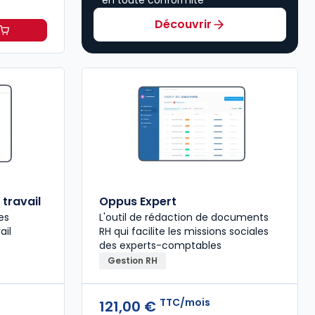
Découvrir
à 265,20 €
TTC/mois
travail
Oppus Expert
les
L'outil de rédaction de documents
ail
RH qui facilite les missions sociales
des experts-comptables
Gestion RH
TTC/mois
121,00 €