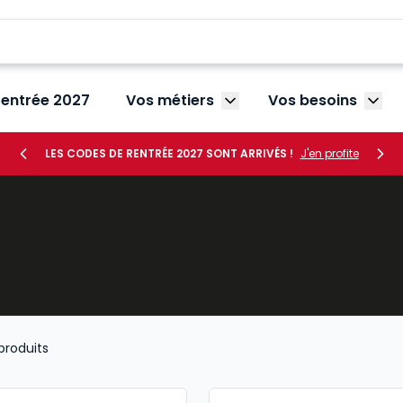
rentrée 2027
Vos métiers
Vos besoins
Afficher le sous-menu V
Affic
LES CODES DE RENTRÉE 2027 SONT ARRIVÉS !
J'en profite
produits