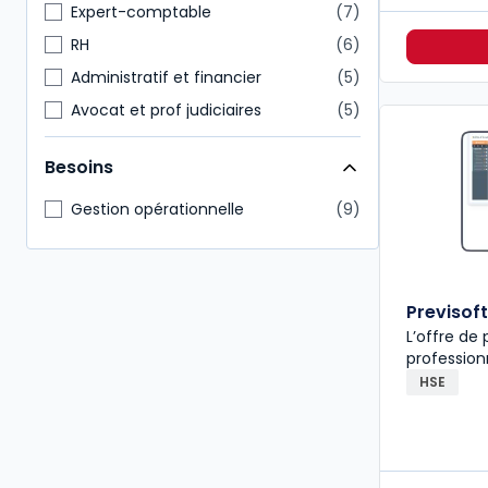
Expert-comptable
7
RH
6
Administratif et financier
5
Avocat et prof judiciaires
5
Commissaire aux comptes
5
Besoins
Juridique
5
Notaire
3
Gestion opérationnelle
9
Paie
3
Conseiller en gestion patrimoine
2
Hygiène Sécurité Environnement
2
Previsoft
L’offre de
professio
HSE