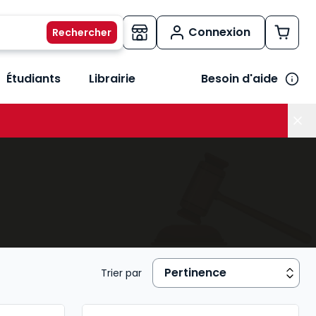
Connexion
Étudiants
Librairie
Besoin d'aide
os métiers
her le sous-menu Vos besoins
Trier par