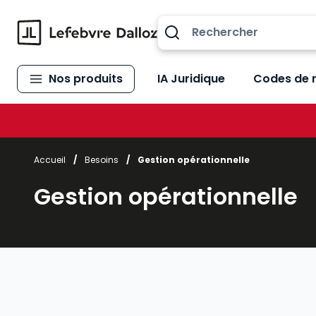
Allez au contenu
Nos produits
IA Juridique
Codes de 
Accueil
/
Besoins
/
Gestion opérationnelle
Gestion opérationnelle