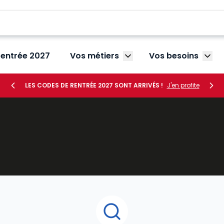
rentrée 2027
Vos métiers
Vos besoins
Afficher le sous-menu V
Affic
LES CODES DE RENTRÉE 2027 SONT ARRIVÉS !
J'en profite