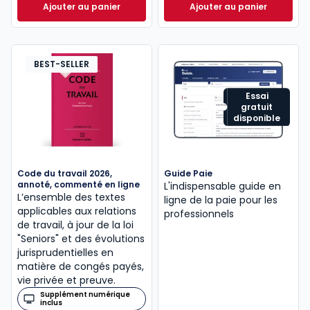
Ajouter au panier
Ajouter au panier
ELnet Social à 321,96 €
HT/mois
Mémento Social 20
BEST-SELLER
Essai
gratuit
disponible
Code du travail 2026,
Guide Paie
annoté, commenté en ligne
L'indispensable guide en
L’ensemble des textes
ligne de la paie pour les
applicables aux relations
professionnels
de travail, à jour de la loi
"Seniors" et des évolutions
jurisprudentielles en
matière de congés payés,
vie privée et preuve.
Supplément numérique
inclus