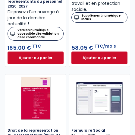
représentants du personnel
travail et en protection
2026-2027
sociale.
Disposez d’un ouvrage à
Supplément numérique
jour de la dernière
inclus
actualité !
Version numérique
accessible dès validation
de la commande
TTC
TTC/mois
165,00 €
58,05 €
Ajouter au panier
Ajouter au panier
Mémento Comité social et économique et autres re
Revue Droit Social
Droit de la représentation
Formulaire Social