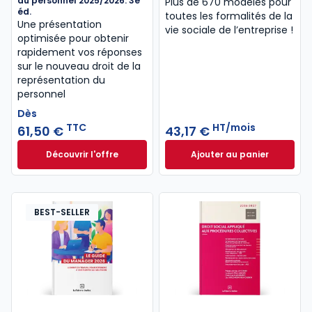
du personnel 2025/2026. 3e
Plus de 670 modèles pour
éd.
toutes les formalités de la
Une présentation
vie sociale de l’entreprise !
optimisée pour obtenir
rapidement vos réponses
sur le nouveau droit de la
représentation du
personnel
Dès
TTC
HT/mois
61,50 €
43,17 €
Découvrir l'offre
Ajouter au panier
Droit de la représentation du personnel 2025/2026. 
Formulaire Social 
Dès
61,50 €
TTC
BEST-SELLER