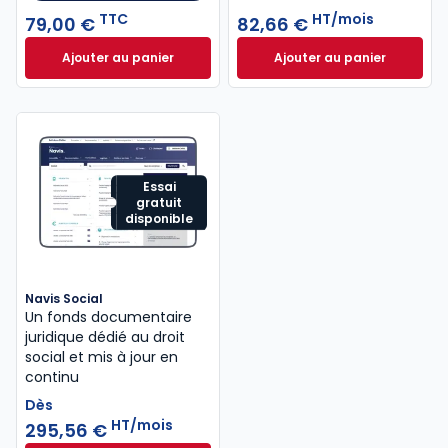
TTC
HT/mois
79,00 €
82,66 €
Ajouter au panier
Ajouter au panier
Code du travail 2026, annoté, commenté en ligne à
Guide Paie à 82,6
Essai
gratuit
disponible
Navis Social
Un fonds documentaire
juridique dédié au droit
social et mis à jour en
continu
Dès
HT/mois
295,56 €