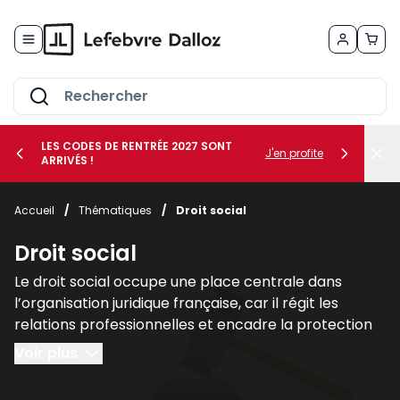
Allez au contenu
LES CODES DE RENTRÉE 2027 SONT
J'en profite
ARRIVÉS !
her le sous-menu Vos métiers
Accueil
/
Thématiques
/
Droit social
her le sous-menu Vos besoins
Droit social
Le droit social occupe une place centrale dans
l’organisation juridique française, car il régit les
relations professionnelles et encadre la protection
des individus dans le cadre du travail. Il regroupe
Voir plus
l’ensemble des règles destinées à assurer l’équilibre
entre les intérêts des employeurs et les droits des