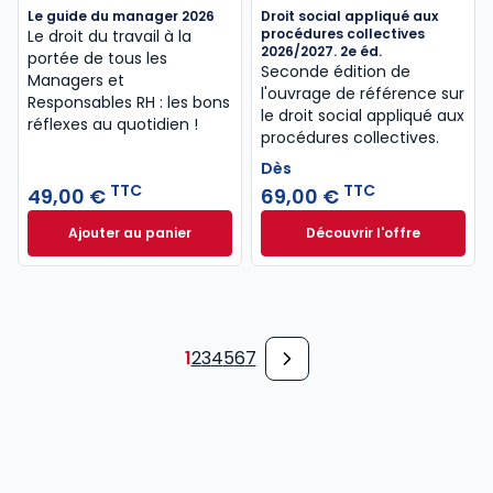
Le guide du manager 2026
Droit social appliqué aux
procédures collectives
Le droit du travail à la
2026/2027. 2e éd.
portée de tous les
Seconde édition de
Managers et
l'ouvrage de référence sur
Responsables RH : les bons
le droit social appliqué aux
réflexes au quotidien !
procédures collectives.
Dès
TTC
TTC
49,00 €
69,00 €
Ajouter au panier
Découvrir l'offre
Le guide du manager 2026 à 49,00 € TTC
Droit social appli
Dès
69,00 €
TTC
1
2
3
4
5
6
7