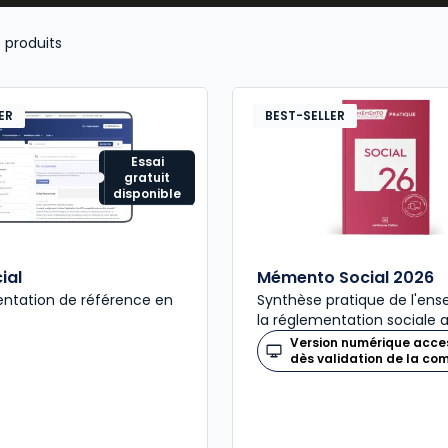
 une forte judiciarisation des relations professionnelles, 
pagner efficacement salariés et employeurs.
0
produits
ER
BEST-SELLER
Essai
gratuit
disponible
ial
Mémento Social 2026
ntation de référence en
Synthèse pratique de l'en
la réglementation sociale 
Version numérique acce
dès validation de la c