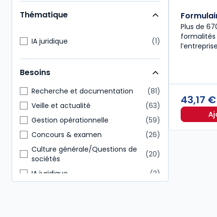
Enseignants
47
Thématique
Formulai
Paie
35
Plus de 67
Commissaire aux comptes
32
formalités 
IA juridique
1
l’entreprise
Expert-comptable
32
Direction générale
30
Besoins
Administratif et financier
24
Recherche et documentation
81
43,17 
Veille et actualité
63
Aj
Gestion opérationnelle
59
Concours & examen
26
Culture générale/Questions de
20
sociétés
IA juridique
2