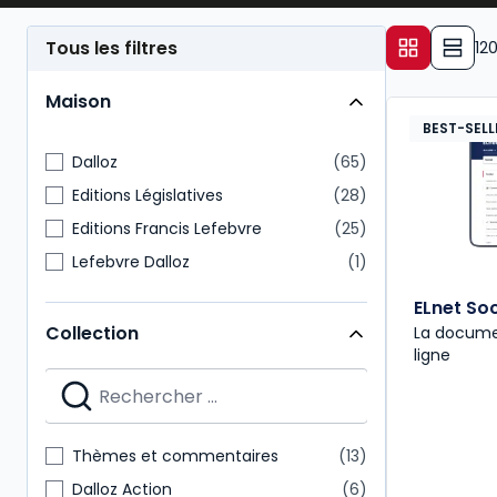
implications concrètes. Dans un contexte marqué par
indispensable pour anticiper les risques et accom
Tous les filtres
12
Maison
BEST-SELL
Dalloz
65
Editions Législatives
28
Editions Francis Lefebvre
25
Lefebvre Dalloz
1
ELnet Soc
Collection
La docume
ligne
Thèmes et commentaires
13
Dalloz Action
6