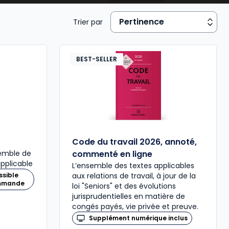
maîtriser le droit social constitue un atout
Trier par
BEST-SELLER
Code du travail 2026, annoté,
semble de
commenté en ligne
applicable
L’ensemble des textes applicables
ssible
aux relations de travail, à jour de la
ommande
loi "Seniors" et des évolutions
jurisprudentielles en matière de
congés payés, vie privée et preuve.
Supplément numérique inclus