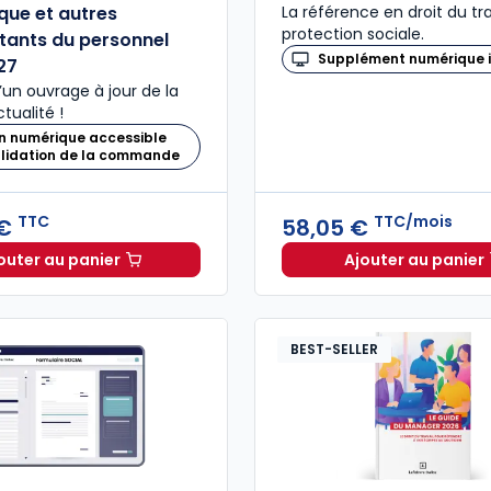
ue et autres
La référence en droit du tra
protection sociale.
tants du personnel
Supplément numérique i
27
’un ouvrage à jour de la
tualité !
n numérique accessible
alidation de la commande
TTC
TTC/mois
 €
58,05 €
outer au panier
Ajouter au panier
Mémento Comité social et économique et autres rep
Revue Dr
BEST-SELLER