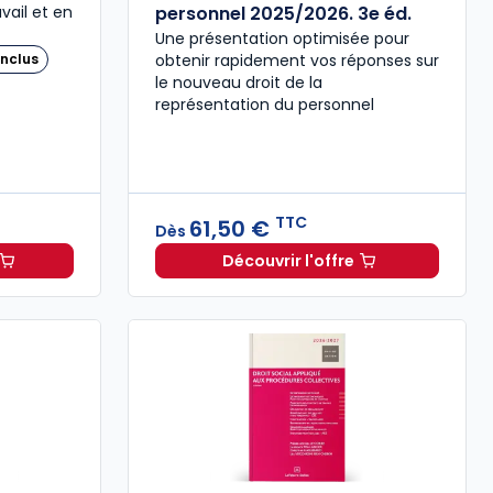
vail et en
personnel 2025/2026. 3e éd.
Une présentation optimisée pour
nclus
obtenir rapidement vos réponses sur
le nouveau droit de la
représentation du personnel
TTC
61,50 €
Dès
Découvrir l'offre
résentants du personnel 2026-2027 à 165,00 € TTC
oit Social à 58,05 €
TTC/mois
Droit de la représentati