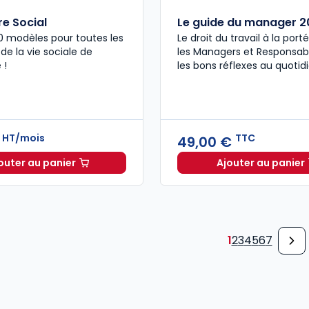
re Social
Le guide du manager 2
0 modèles pour toutes les
Le droit du travail à la por
de la vie sociale de
les Managers et Responsabl
 !
les bons réflexes au quotidi
HT/mois
TTC
€
49,00 €
outer au panier
Ajouter au panier
Formulaire Social à 43,17 €
HT/mois
Le guid
1
2
3
4
5
6
7