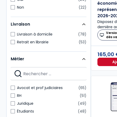
économiq
Non
22
représen
2026-20
Disposez d
Livraison
dernière ac
Versio
Livraison à domicile
78
dès v
Retrait en librairie
53
165,00
Métier
Aj
Avocat et prof judiciaires
65
RH
51
Juridique
49
Étudiants
48