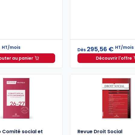
HT/mois
HT/mois
€
295,56 €
Dès
outer au panier
Découvrir l'offre
Guide Paie à 82,66 €
HT/mois
Navis So
Comité social et
Revue Droit Social