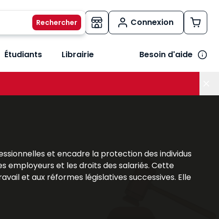
Connexion
Étudiants
Librairie
Besoin d'aide
os métiers
her le sous-menu Vos besoins
ofessionnelles et encadre la protection des individus
des employeurs et les droits des salariés. Cette
ail et aux réformes législatives successives. Elle
s, car elle conditionne la gestion quotidienne des
expertise de référence en droit social, associant
avail, du droit de la protection sociale et de leurs