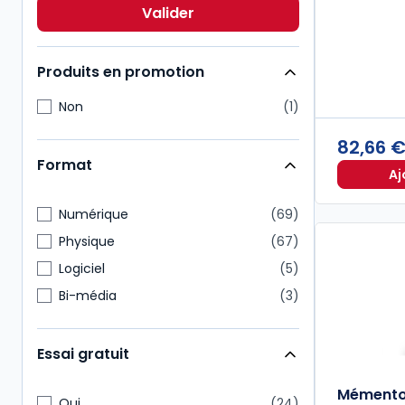
International
9
Valider
Pénal
8
Produits en promotion
Non
1
82,66 
Format
Aj
Numérique
69
Physique
67
Logiciel
5
Bi-média
3
Essai gratuit
Mémento 
Oui
24