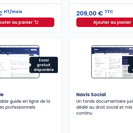
HT/mois
TTC
 €
209,00 €
outer au panier
Ajouter au panier
ELnet Social à 321,96 €
HT/mois
Mémento
Essai
gratuit
disponible
ie
Navis Social
able guide en ligne de la
Un fonds documentaire jur
les professionnels
dédié au droit social et mis
continu