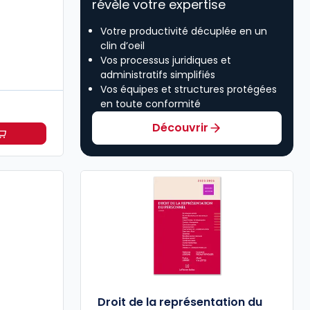
révèle votre expertise
Votre productivité décuplée en un
clin d’oeil
Vos processus juridiques et
administratifs simplifiés
Vos équipes et structures protégées
en toute conformité
Découvrir
cial à partir de
Dès
295,56 €
HT/mois
Droit de la représentation du