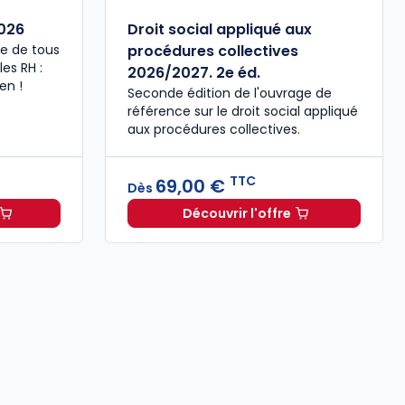
026
Droit social appliqué aux
tée de tous
procédures collectives
es RH :
2026/2027. 2e éd.
en !
Seconde édition de l'ouvrage de
référence sur le droit social appliqué
aux procédures collectives.
TTC
69,00 €
Dès
Découvrir l'offre
e du manager 2026 à 49,00 € TTC
Droit social appliqué au