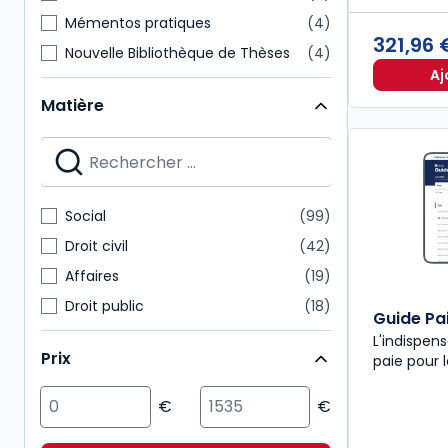
Mémentos pratiques
4
321,96
Nouvelle Bibliothèque de Thèses
4
Aj
À savoir
4
Matière
Codes Dalloz Universitaires et Pro
3
Hors Collection
3
Hors-séries Juris
3
Aide-mémoire Sirey
2
Social
99
Codes Dalloz Professionnels
2
Droit civil
42
Affaires
19
Droit public
18
Guide Pa
Multimatières
15
L'indispens
Prix
paie pour 
Fiscal
13
Sciences politiques et sociales
12
Action sociale
10