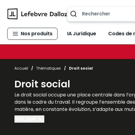
Allez au contenu
Nos produits
IA Juridique
Codes de 
Accueil
/
Thématiques
/
Droit social
Droit social
Le droit social occupe une place centrale dans l’orga
dans le cadre du travail. Il regroupe l’ensemble des
matière, en constante évolution, s’adapte aux muta
intéresse particulièrement les étudiants en droit, 
Voir plus
entreprises et la sécurité juridique des relations p
clarté, rigueur et actualité. Ils permettent d’appro