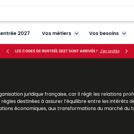
rentrée 2027
Vos métiers
Vos besoins
Afficher le sous-menu V
Affic
LES CODES DE RENTRÉE 2027 SONT ARRIVÉS !
J'en profite
nisation juridique française, car il régit les relations pr
 règles destinées à assurer l’équilibre entre les intérêts 
tions économiques, aux transformations du marché du trav
les praticiens et les professionnels des ressources humaine
rofessionnelles. Les ouvrages Lefebvre Dalloz offrent une 
fondir la compréhension des grands principes du droit du tr