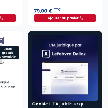
TTC
79,00 €
Ajouter au panier
 Social 2026 à 209,00 € TTC
Code du travail 2026, a
Essai
gratuit
disponible
idique
 à jour en
GenIA-L
, l'IA juridique qui