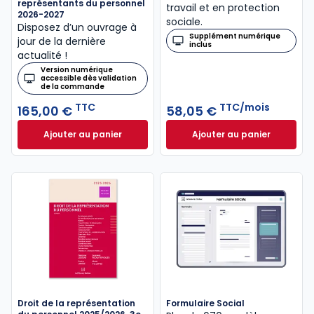
représentants du personnel
travail et en protection
2026-2027
sociale.
Disposez d’un ouvrage à
Supplément numérique
jour de la dernière
inclus
actualité !
Version numérique
accessible dès validation
de la commande
TTC
TTC/mois
165,00 €
58,05 €
Ajouter au panier
Ajouter au panier
Mémento Comité social et économique et autres re
Revue Droit Social
Droit de la représentation
Formulaire Social