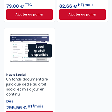
TTC
HT/mois
79,00 €
82,66 €
Ajouter au panier
Ajouter au panier
Code du travail 2026, annoté, commenté en ligne à
Guide Paie à 82,6
Essai
gratuit
disponible
Navis Social
Un fonds documentaire
juridique dédié au droit
social et mis à jour en
continu
Dès
HT/mois
295,56 €