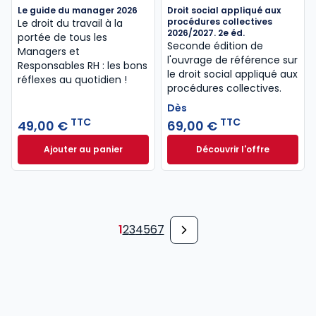
Le guide du manager 2026
Droit social appliqué aux
procédures collectives
Le droit du travail à la
2026/2027. 2e éd.
portée de tous les
Seconde édition de
Managers et
l'ouvrage de référence sur
Responsables RH : les bons
le droit social appliqué aux
réflexes au quotidien !
procédures collectives.
Dès
TTC
TTC
49,00 €
69,00 €
Ajouter au panier
Découvrir l'offre
Le guide du manager 2026 à 49,00 € TTC
Droit social appli
Dès
69,00 €
TTC
1
2
3
4
5
6
7