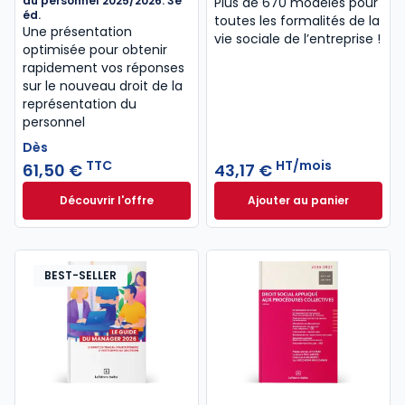
du personnel 2025/2026. 3e
Plus de 670 modèles pour
éd.
toutes les formalités de la
Une présentation
vie sociale de l’entreprise !
optimisée pour obtenir
rapidement vos réponses
sur le nouveau droit de la
représentation du
personnel
Dès
TTC
HT/mois
61,50 €
43,17 €
Découvrir l'offre
Ajouter au panier
Droit de la représentation du personnel 2025/2026. 
Formulaire Social 
Dès
61,50 €
TTC
BEST-SELLER