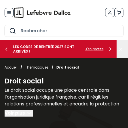
Allez au contenu
LES CODES DE RENTRÉE 2027 SONT
J'en profite
ARRIVÉS !
her le sous-menu Vos métiers
Accueil
/
Thématiques
/
Droit social
her le sous-menu Vos besoins
Droit social
Le droit social occupe une place centrale dans
l’organisation juridique française, car il régit les
relations professionnelles et encadre la protection
des individus dans le cadre du travail. Il regroupe
Voir plus
l’ensemble des règles destinées à assurer l’équilibre
entre les intérêts des employeurs et les droits des