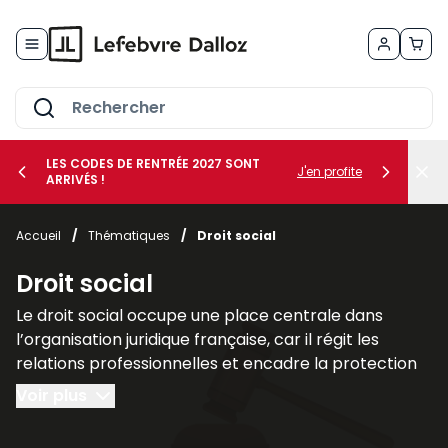
Allez au contenu
LES CODES DE RENTRÉE 2027 SONT
J'en profite
ARRIVÉS !
her le sous-menu Vos métiers
Accueil
/
Thématiques
/
Droit social
her le sous-menu Vos besoins
Droit social
Le droit social occupe une place centrale dans
l’organisation juridique française, car il régit les
relations professionnelles et encadre la protection
des individus dans le cadre du travail. Il regroupe
Voir plus
l’ensemble des règles destinées à assurer l’équilibre
entre les intérêts des employeurs et les droits des