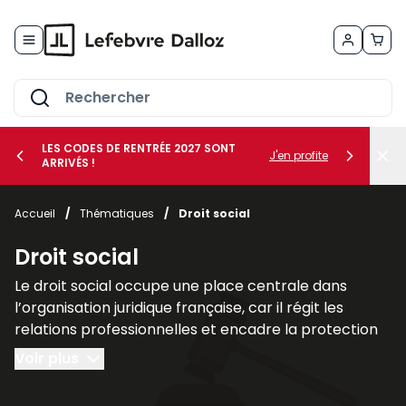
Allez au contenu
LES CODES DE RENTRÉE 2027 SONT
J'en profite
ARRIVÉS !
her le sous-menu Vos métiers
Accueil
/
Thématiques
/
Droit social
her le sous-menu Vos besoins
Droit social
Le droit social occupe une place centrale dans
l’organisation juridique française, car il régit les
relations professionnelles et encadre la protection
des individus dans le cadre du travail. Il regroupe
Voir plus
l’ensemble des règles destinées à assurer l’équilibre
entre les intérêts des employeurs et les droits des