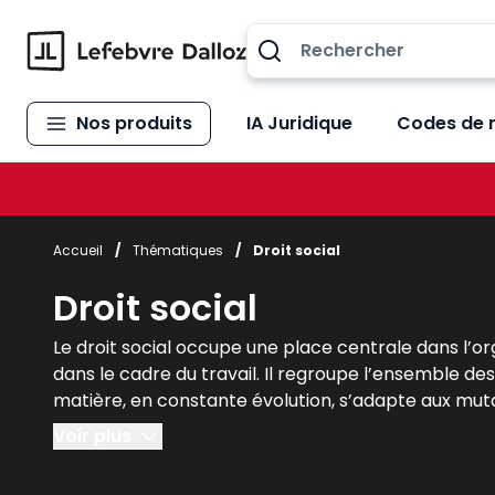
Allez au contenu
Nos produits
IA Juridique
Codes de 
Accueil
/
Thématiques
/
Droit social
Droit social
Le droit social occupe une place centrale dans l’orga
dans le cadre du travail. Il regroupe l’ensemble des
matière, en constante évolution, s’adapte aux muta
intéresse particulièrement les étudiants en droit, 
Voir plus
entreprises et la sécurité juridique des relations p
clarté, rigueur et actualité. Ils permettent d’appro