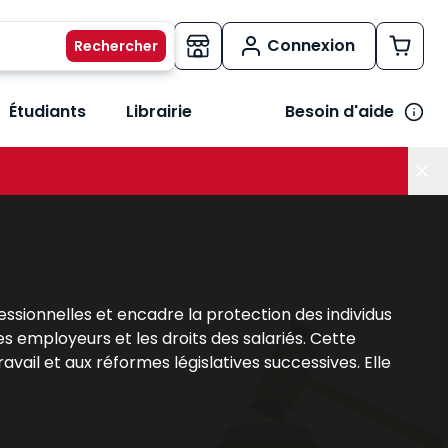
Connexion
Étudiants
Librairie
Besoin d'aide
os métiers
her le sous-menu Vos besoins
ofessionnelles et encadre la protection des individus
des employeurs et les droits des salariés. Cette
ail et aux réformes législatives successives. Elle
s, car elle conditionne la gestion quotidienne des
expertise de référence en droit social, associant
avail, du droit de la protection sociale et de leurs