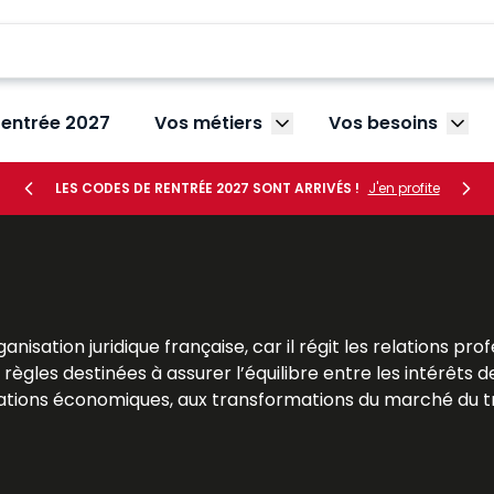
rentrée 2027
Vos métiers
Vos besoins
Afficher le sous-menu V
Affic
LES CODES DE RENTRÉE 2027 SONT ARRIVÉS !
J'en profite
nisation juridique française, car il régit les relations pr
 règles destinées à assurer l’équilibre entre les intérêts 
tions économiques, aux transformations du marché du trav
les praticiens et les professionnels des ressources humaine
rofessionnelles. Les ouvrages Lefebvre Dalloz offrent une 
fondir la compréhension des grands principes du droit du tr