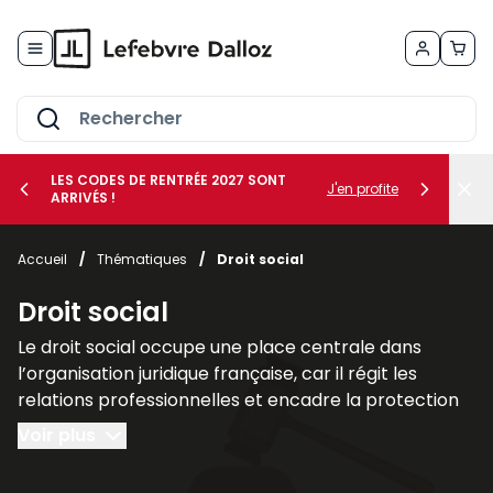
Allez au contenu
LES CODES DE RENTRÉE 2027 SONT
J'en profite
ARRIVÉS !
her le sous-menu Vos métiers
Accueil
/
Thématiques
/
Droit social
her le sous-menu Vos besoins
Droit social
Le droit social occupe une place centrale dans
l’organisation juridique française, car il régit les
relations professionnelles et encadre la protection
des individus dans le cadre du travail. Il regroupe
Voir plus
l’ensemble des règles destinées à assurer l’équilibre
entre les intérêts des employeurs et les droits des