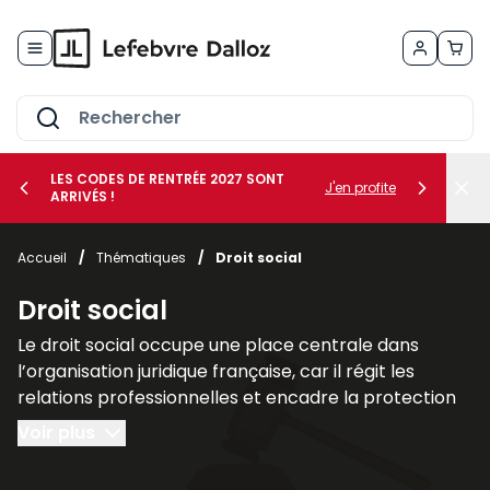
Allez au contenu
LES CODES DE RENTRÉE 2027 SONT
J'en profite
ARRIVÉS !
her le sous-menu Vos métiers
Accueil
/
Thématiques
/
Droit social
her le sous-menu Vos besoins
Droit social
Le droit social occupe une place centrale dans
l’organisation juridique française, car il régit les
relations professionnelles et encadre la protection
des individus dans le cadre du travail. Il regroupe
Voir plus
l’ensemble des règles destinées à assurer l’équilibre
entre les intérêts des employeurs et les droits des