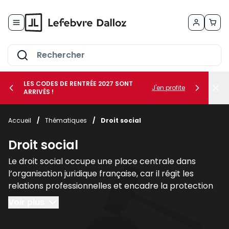
Allez au contenu
LES CODES DE RENTRÉE 2027 SONT
J'en profite
ARRIVÉS !
her le sous-menu Vos métiers
Accueil
/
Thématiques
/
Droit social
her le sous-menu Vos besoins
Droit social
Le droit social occupe une place centrale dans
l’organisation juridique française, car il régit les
relations professionnelles et encadre la protection
des individus dans le cadre du travail. Il regroupe
Voir plus
l’ensemble des règles destinées à assurer l’équilibre
entre les intérêts des employeurs et les droits des