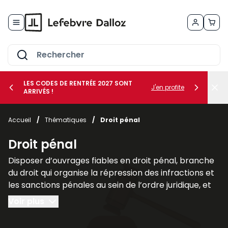
Allez au contenu
LES CODES DE RENTRÉE 2027 SONT
J'en profite
ARRIVÉS !
her le sous-menu Vos métiers
Accueil
/
Thématiques
/
Droit pénal
her le sous-menu Vos besoins
Droit pénal
Disposer d’ouvrages fiables en droit pénal, branche
du droit qui organise la répression des infractions et
les sanctions pénales au sein de l’ordre juridique, et
plus largement des sciences criminelles, est
Voir plus
fondamental pour les juristes, les avocats et les
étudiants afin de comprendre les liens qu’il