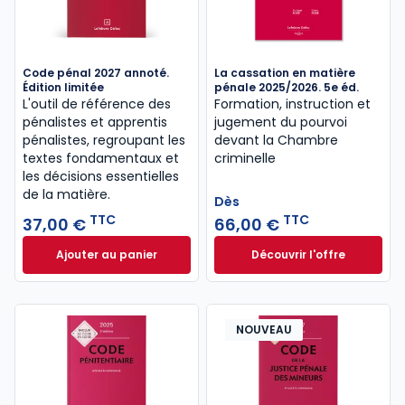
Code pénal 2027 annoté.
La cassation en matière
Édition limitée
pénale 2025/2026. 5e éd.
L'outil de référence des
Formation, instruction et
pénalistes et apprentis
jugement du pourvoi
pénalistes, regroupant les
devant la Chambre
textes fondamentaux et
criminelle
les décisions essentielles
de la matière.
Dès
TTC
TTC
37,00 €
66,00 €
Ajouter au panier
Découvrir l'offre
Code pénal 2027 annoté. Édition limitée à 37,00 € 
La cassation en ma
Dès
66,00 €
TTC
NOUVEAU