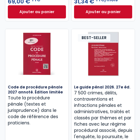
69,00 €
31,34 €
infractions et les règles relatives aux sanctions
Ajouter au panier
Ajouter au panier
pénales, pouvant aller jusqu’à la privation de liberté,
Code pénal 2027, annoté à 69,00 € TTC
AJ Pénal à 31,34 
lorsqu’une personne est poursuivie dans le cadre
d’une procédure judiciaire ou disciplinaire,
notamment pour des infractions à caractère sexuel
BEST-SELLER
ou de grande criminalité.
Voir toutes les sources
spécial CRFPA
,
droit pénal,
et
procédure pénale
Code de procédure pénale
Le guide pénal 2026. 27e éd.
2027 annoté. Édition limitée
7 500 crimes, délits,
Toute la procédure
contraventions et
pénale (textes et
infractions pénales et
jurisprudence) dans le
administratives, traités et
code de référence des
classés par thèmes et par
praticiens.
fiches avec leur régime
procédural associé, depuis
l'enquête, la poursuite, le