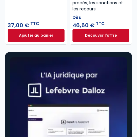
procès, les sanctions et
les recours.
Dès
TTC
TTC
37,00 €
46,60 €
Ajouter au panier
Découvrir l'offre
Code de procédure pénale 2027 annoté. Édition lim
Le guide pénal 202
Dès
46,60 €
TTC