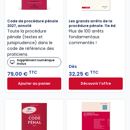
Code de procédure pénale
Les grands arrêts de la
2027, annoté
procédure pénale. 11e éd.
Toute la procédure
Plus de 100 arrêts
pénale (textes et
fondamentaux
jurisprudence) dans le
commentés !
code de référence des
praticiens.
Supplément numérique
inclus
Dès
TTC
TTC
79,00 €
32,25 €
Ajouter au panier
Découvrir l'offre
Code de procédure pénale 2027, annoté à 79,00 €
Les grands arrêts 
Dès
32,25 €
TTC