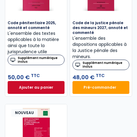
Code pénitentiaire 2025,
Code de la justice pénale
annoté et commenté
des mineurs 2027, annoté et
commenté
L'ensemble des textes
L'ensemble des
applicables à la matière
dispositions applicables à
ainsi que toute la
la Justice pénale des
jurisprudence utile
mineurs.
Supplément numérique
inclus
Supplément numérique
inclus
TTC
TTC
50,00 €
48,00 €
Ajouter au panier
Pré-commander
Code pénitentiaire 2025, annoté et commenté à 50
Code de la justic
NOUVEAU