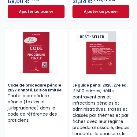
69,00 €
31,34 €
infractions et les règles relatives aux sanctions
Ajouter au panier
Ajouter au panier
pénales, pouvant aller jusqu’à la privation de liberté,
Code pénal 2027, annoté à 69,00 € TTC
AJ Pénal à 31,34 
lorsqu’une personne est poursuivie dans le cadre
d’une procédure judiciaire ou disciplinaire,
notamment pour des infractions à caractère sexuel
BEST-SELLER
ou de grande criminalité.
Voir toutes les sources
spécial CRFPA
,
droit pénal,
et
procédure pénale
Code de procédure pénale
Le guide pénal 2026. 27e éd.
2027 annoté. Édition limitée
7 500 crimes, délits,
Toute la procédure
contraventions et
pénale (textes et
infractions pénales et
jurisprudence) dans le
administratives, traités et
code de référence des
classés par thèmes et par
praticiens.
fiches avec leur régime
procédural associé, depuis
l'enquête, la poursuite, le