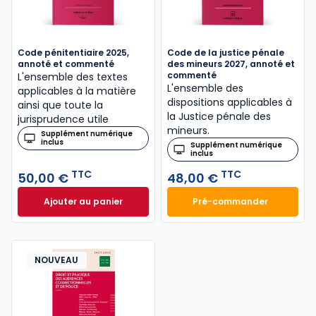
Code pénitentiaire 2025,
Code de la justice pénale
annoté et commenté
des mineurs 2027, annoté et
commenté
L'ensemble des textes
L'ensemble des
applicables à la matière
dispositions applicables à
ainsi que toute la
la Justice pénale des
jurisprudence utile
mineurs.
Supplément numérique
inclus
Supplément numérique
inclus
TTC
TTC
50,00 €
48,00 €
Ajouter au panier
Pré-commander
Code pénitentiaire 2025, annoté et commenté à 50
Code de la justic
NOUVEAU