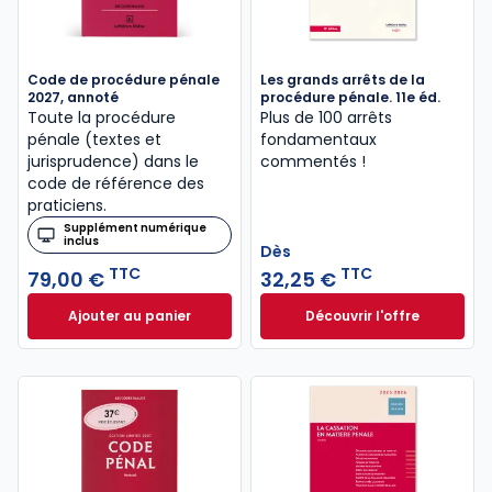
Code de procédure pénale
Les grands arrêts de la
2027, annoté
procédure pénale. 11e éd.
Toute la procédure
Plus de 100 arrêts
pénale (textes et
fondamentaux
jurisprudence) dans le
commentés !
code de référence des
praticiens.
Supplément numérique
inclus
Dès
TTC
TTC
79,00 €
32,25 €
Ajouter au panier
Découvrir l'offre
Code de procédure pénale 2027, annoté à 79,00 €
Les grands arrêts 
Dès
32,25 €
TTC