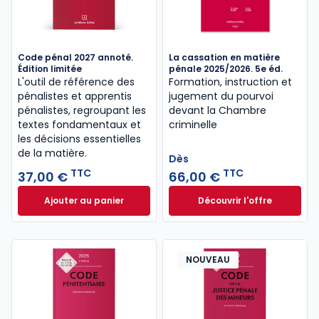
Code pénal 2027 annoté.
La cassation en matière
Édition limitée
pénale 2025/2026. 5e éd.
L'outil de référence des
Formation, instruction et
pénalistes et apprentis
jugement du pourvoi
pénalistes, regroupant les
devant la Chambre
textes fondamentaux et
criminelle
les décisions essentielles
de la matière.
Dès
TTC
TTC
37,00 €
66,00 €
Ajouter au panier
Découvrir l'offre
Code pénal 2027 annoté. Édition limitée à 37,00 € 
La cassation en ma
Dès
66,00 €
TTC
NOUVEAU