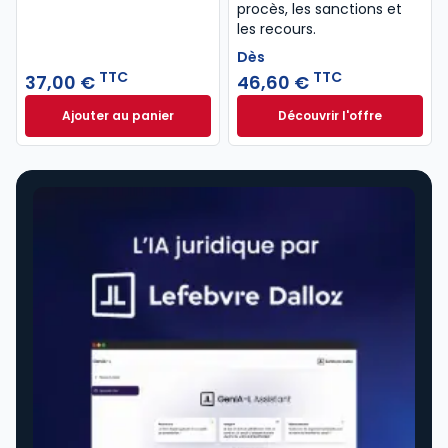
procès, les sanctions et
les recours.
Dès
TTC
TTC
37,00 €
46,60 €
Ajouter au panier
Découvrir l'offre
Code de procédure pénale 2027 annoté. Édition lim
Le guide pénal 202
Dès
46,60 €
TTC