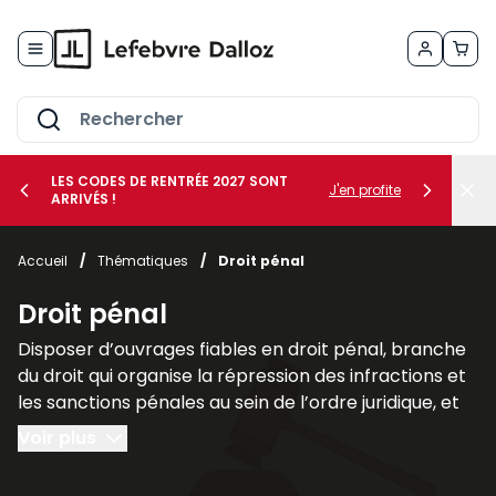
Allez au contenu
LES CODES DE RENTRÉE 2027 SONT
J'en profite
ARRIVÉS !
her le sous-menu Vos métiers
Accueil
/
Thématiques
/
Droit pénal
her le sous-menu Vos besoins
Droit pénal
Disposer d’ouvrages fiables en droit pénal, branche
du droit qui organise la répression des infractions et
les sanctions pénales au sein de l’ordre juridique, et
plus largement des sciences criminelles, est
Voir plus
fondamental pour les juristes, les avocats et les
étudiants afin de comprendre les liens qu’il