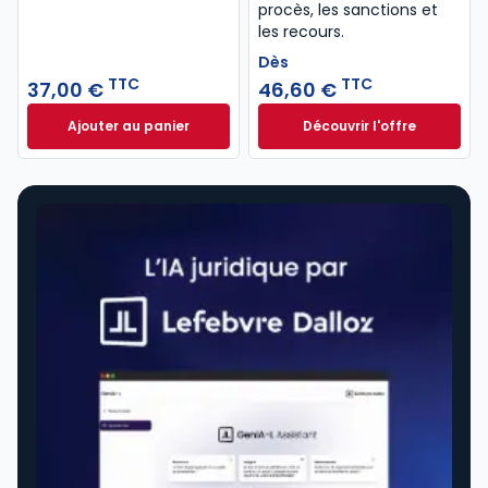
procès, les sanctions et
les recours.
Dès
TTC
TTC
37,00 €
46,60 €
Ajouter au panier
Découvrir l'offre
Code de procédure pénale 2027 annoté. Édition lim
Le guide pénal 202
Dès
46,60 €
TTC