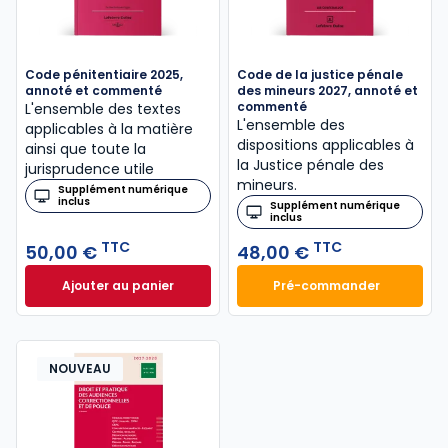
Code pénitentiaire 2025,
Code de la justice pénale
annoté et commenté
des mineurs 2027, annoté et
commenté
L'ensemble des textes
L'ensemble des
applicables à la matière
dispositions applicables à
ainsi que toute la
la Justice pénale des
jurisprudence utile
mineurs.
Supplément numérique
inclus
Supplément numérique
inclus
TTC
TTC
50,00 €
48,00 €
Ajouter au panier
Pré-commander
Code pénitentiaire 2025, annoté et commenté à 50
Code de la justic
NOUVEAU