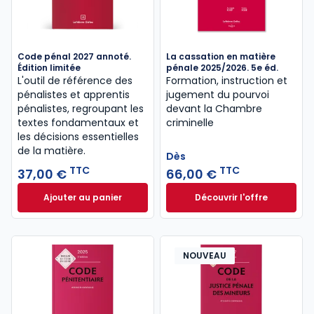
Code pénal 2027 annoté.
La cassation en matière
Édition limitée
pénale 2025/2026. 5e éd.
L'outil de référence des
Formation, instruction et
pénalistes et apprentis
jugement du pourvoi
pénalistes, regroupant les
devant la Chambre
textes fondamentaux et
criminelle
les décisions essentielles
de la matière.
Dès
TTC
TTC
37,00 €
66,00 €
Ajouter au panier
Découvrir l'offre
Code pénal 2027 annoté. Édition limitée à 37,00 € 
La cassation en ma
Dès
66,00 €
TTC
NOUVEAU