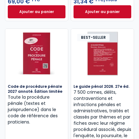
69,00 €
31,34 €
infractions et les règles relatives aux sanctions
Ajouter au panier
Ajouter au panier
pénales, pouvant aller jusqu’à la privation de liberté,
Code pénal 2027, annoté à 69,00 € TTC
AJ Pénal à 31,34 
lorsqu’une personne est poursuivie dans le cadre
d’une procédure judiciaire ou disciplinaire,
notamment pour des infractions à caractère sexuel
BEST-SELLER
ou de grande criminalité.
Voir toutes les sources
spécial CRFPA
,
droit pénal,
et
procédure pénale
Code de procédure pénale
Le guide pénal 2026. 27e éd.
2027 annoté. Édition limitée
7 500 crimes, délits,
Toute la procédure
contraventions et
pénale (textes et
infractions pénales et
jurisprudence) dans le
administratives, traités et
code de référence des
classés par thèmes et par
praticiens.
fiches avec leur régime
procédural associé, depuis
l'enquête, la poursuite, le