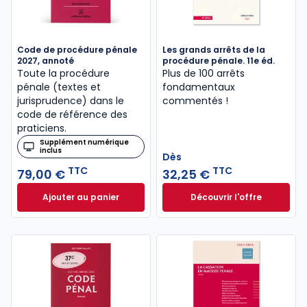
Code de procédure pénale
Les grands arrêts de la
2027, annoté
procédure pénale. 11e éd.
Toute la procédure
Plus de 100 arrêts
pénale (textes et
fondamentaux
jurisprudence) dans le
commentés !
code de référence des
praticiens.
Supplément numérique
inclus
Dès
TTC
TTC
79,00 €
32,25 €
Ajouter au panier
Découvrir l'offre
Code de procédure pénale 2027, annoté à 79,00 €
Les grands arrêts 
Dès
32,25 €
TTC