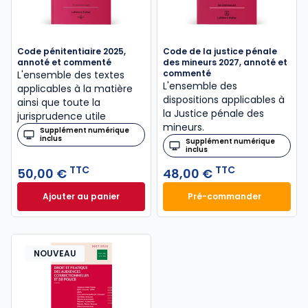
Code pénitentiaire 2025,
Code de la justice pénale
annoté et commenté
des mineurs 2027, annoté et
commenté
L'ensemble des textes
L'ensemble des
applicables à la matière
dispositions applicables à
ainsi que toute la
la Justice pénale des
jurisprudence utile
mineurs.
Supplément numérique
inclus
Supplément numérique
inclus
TTC
TTC
50,00 €
48,00 €
Ajouter au panier
Pré-commander
Code pénitentiaire 2025, annoté et commenté à 50
Code de la justic
NOUVEAU