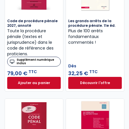
Code de procédure pénale
Les grands arrêts de la
2027, annoté
procédure pénale. 11e éd.
Toute la procédure
Plus de 100 arrêts
pénale (textes et
fondamentaux
jurisprudence) dans le
commentés !
code de référence des
praticiens.
Supplément numérique
inclus
Dès
TTC
TTC
79,00 €
32,25 €
Ajouter au panier
Découvrir l'offre
Code de procédure pénale 2027, annoté à 79,00 €
Les grands arrêts 
Dès
32,25 €
TTC