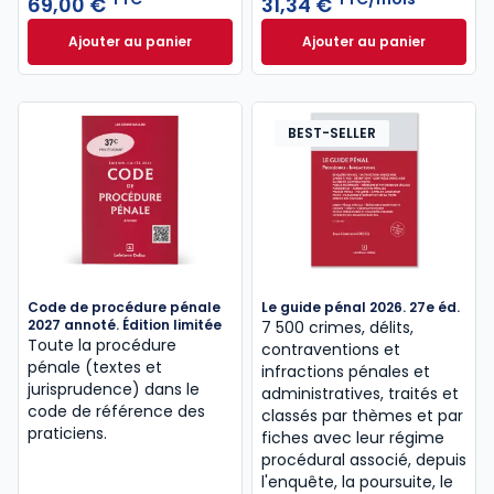
69,00 €
31,34 €
infractions et les règles relatives aux sanctions
Ajouter au panier
Ajouter au panier
pénales, pouvant aller jusqu’à la privation de liberté,
Code pénal 2027, annoté à 69,00 € TTC
AJ Pénal à 31,34 
lorsqu’une personne est poursuivie dans le cadre
d’une procédure judiciaire ou disciplinaire,
notamment pour des infractions à caractère sexuel
BEST-SELLER
ou de grande criminalité.
Voir toutes les sources
spécial CRFPA
,
droit pénal,
et
procédure pénale
Code de procédure pénale
Le guide pénal 2026. 27e éd.
2027 annoté. Édition limitée
7 500 crimes, délits,
Toute la procédure
contraventions et
pénale (textes et
infractions pénales et
jurisprudence) dans le
administratives, traités et
code de référence des
classés par thèmes et par
praticiens.
fiches avec leur régime
procédural associé, depuis
l'enquête, la poursuite, le