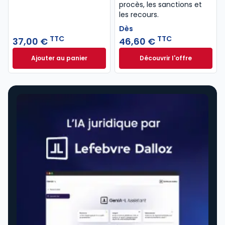
procès, les sanctions et
les recours.
Dès
TTC
TTC
37,00 €
46,60 €
Ajouter au panier
Découvrir l'offre
Code de procédure pénale 2027 annoté. Édition lim
Le guide pénal 202
Dès
46,60 €
TTC