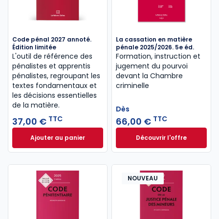
Code pénal 2027 annoté.
La cassation en matière
Édition limitée
pénale 2025/2026. 5e éd.
L'outil de référence des
Formation, instruction et
pénalistes et apprentis
jugement du pourvoi
pénalistes, regroupant les
devant la Chambre
textes fondamentaux et
criminelle
les décisions essentielles
de la matière.
Dès
TTC
TTC
37,00 €
66,00 €
Ajouter au panier
Découvrir l'offre
Code pénal 2027 annoté. Édition limitée à 37,00 € 
La cassation en ma
Dès
66,00 €
TTC
NOUVEAU