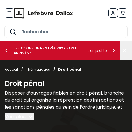
Allez au contenu
LES CODES DE RENTRÉE 2027 SONT
J'en profite
ARRIVÉS !
her le sous-menu Vos métiers
Accueil
/
Thématiques
/
Droit pénal
her le sous-menu Vos besoins
Droit pénal
Disposer d’ouvrages fiables en droit pénal, branche
du droit qui organise la répression des infractions et
les sanctions pénales au sein de l’ordre juridique, et
plus largement des sciences criminelles, est
Voir plus
fondamental pour les juristes, les avocats et les
étudiants afin de comprendre les liens qu’il