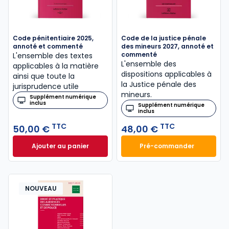
Code pénitentiaire 2025,
Code de la justice pénale
annoté et commenté
des mineurs 2027, annoté et
commenté
L'ensemble des textes
L'ensemble des
applicables à la matière
dispositions applicables à
ainsi que toute la
la Justice pénale des
jurisprudence utile
mineurs.
Supplément numérique
inclus
Supplément numérique
inclus
TTC
TTC
50,00 €
48,00 €
Ajouter au panier
Pré-commander
Code pénitentiaire 2025, annoté et commenté à 50
Code de la justic
NOUVEAU