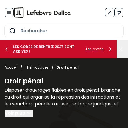
Allez au contenu
LES CODES DE RENTRÉE 2027 SONT
J'en profite
ARRIVÉS !
her le sous-menu Vos métiers
Accueil
/
Thématiques
/
Droit pénal
her le sous-menu Vos besoins
Droit pénal
Disposer d’ouvrages fiables en droit pénal, branche
du droit qui organise la répression des infractions et
les sanctions pénales au sein de l’ordre juridique, et
plus largement des sciences criminelles, est
Voir plus
fondamental pour les juristes, les avocats et les
étudiants afin de comprendre les liens qu’il