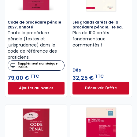
Code de procédure pénale
Les grands arrêts de la
2027, annoté
procédure pénale. 11e éd.
Toute la procédure
Plus de 100 arrêts
pénale (textes et
fondamentaux
jurisprudence) dans le
commentés !
code de référence des
praticiens.
Supplément numérique
inclus
Dès
TTC
TTC
79,00 €
32,25 €
Ajouter au panier
Découvrir l'offre
Code de procédure pénale 2027, annoté à 79,00 €
Les grands arrêts 
Dès
32,25 €
TTC