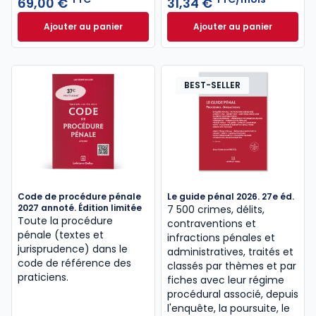
69,00 €
31,34 €
infractions et les règles relatives aux sanctions
Ajouter au panier
Ajouter au panier
pénales, pouvant aller jusqu’à la privation de liberté,
Code pénal 2027, annoté à 69,00 € TTC
AJ Pénal à 31,34 
lorsqu’une personne est poursuivie dans le cadre
d’une procédure judiciaire ou disciplinaire,
notamment pour des infractions à caractère sexuel
BEST-SELLER
ou de grande criminalité.
Voir toutes les sources
spécial CRFPA
,
droit pénal,
et
procédure pénale
Code de procédure pénale
Le guide pénal 2026. 27e éd.
2027 annoté. Édition limitée
7 500 crimes, délits,
Toute la procédure
contraventions et
pénale (textes et
infractions pénales et
jurisprudence) dans le
administratives, traités et
code de référence des
classés par thèmes et par
praticiens.
fiches avec leur régime
procédural associé, depuis
l'enquête, la poursuite, le