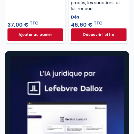
procès, les sanctions et
les recours.
Dès
TTC
TTC
37,00 €
46,60 €
Ajouter au panier
Découvrir l'offre
Code de procédure pénale 2027 annoté. Édition lim
Le guide pénal 202
Dès
46,60 €
TTC