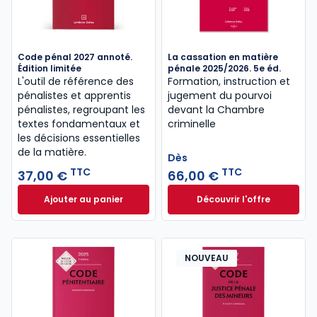
Code pénal 2027 annoté.
La cassation en matière
Édition limitée
pénale 2025/2026. 5e éd.
L'outil de référence des
Formation, instruction et
pénalistes et apprentis
jugement du pourvoi
pénalistes, regroupant les
devant la Chambre
textes fondamentaux et
criminelle
les décisions essentielles
de la matière.
Dès
TTC
TTC
37,00 €
66,00 €
Ajouter au panier
Découvrir l'offre
Code pénal 2027 annoté. Édition limitée à 37,00 € 
La cassation en ma
Dès
66,00 €
TTC
NOUVEAU