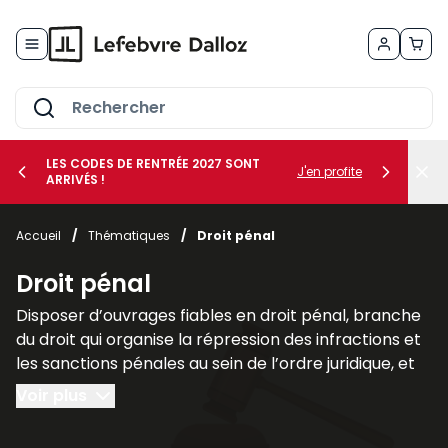
Allez au contenu
LES CODES DE RENTRÉE 2027 SONT
J'en profite
ARRIVÉS !
her le sous-menu Vos métiers
Accueil
/
Thématiques
/
Droit pénal
her le sous-menu Vos besoins
Droit pénal
Disposer d’ouvrages fiables en droit pénal, branche
du droit qui organise la répression des infractions et
les sanctions pénales au sein de l’ordre juridique, et
plus largement des sciences criminelles, est
Voir plus
fondamental pour les juristes, les avocats et les
étudiants afin de comprendre les liens qu’il