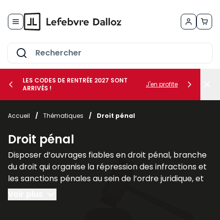
Allez au contenu
LES CODES DE RENTRÉE 2027 SONT
J'en profite
ARRIVÉS !
her le sous-menu Vos métiers
Accueil
/
Thématiques
/
Droit pénal
her le sous-menu Vos besoins
Droit pénal
Disposer d’ouvrages fiables en droit pénal, branche
du droit qui organise la répression des infractions et
les sanctions pénales au sein de l’ordre juridique, et
plus largement des sciences criminelles, est
Voir plus
fondamental pour les juristes, les avocats et les
étudiants afin de comprendre les liens qu’il