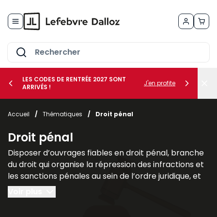
Allez au contenu
LES CODES DE RENTRÉE 2027 SONT
J'en profite
ARRIVÉS !
her le sous-menu Vos métiers
Accueil
/
Thématiques
/
Droit pénal
her le sous-menu Vos besoins
Droit pénal
Disposer d’ouvrages fiables en droit pénal, branche
du droit qui organise la répression des infractions et
les sanctions pénales au sein de l’ordre juridique, et
plus largement des sciences criminelles, est
Voir plus
fondamental pour les juristes, les avocats et les
étudiants afin de comprendre les liens qu’il