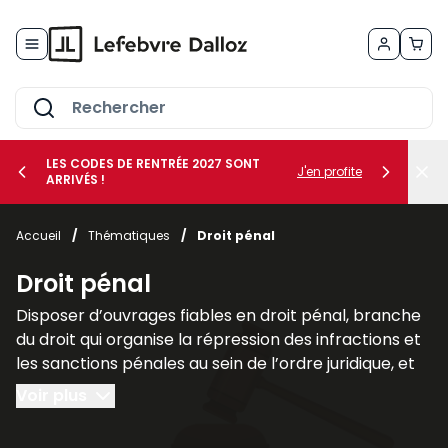
Allez au contenu
LES CODES DE RENTRÉE 2027 SONT
J'en profite
ARRIVÉS !
her le sous-menu Vos métiers
Accueil
/
Thématiques
/
Droit pénal
her le sous-menu Vos besoins
Droit pénal
Disposer d’ouvrages fiables en droit pénal, branche
du droit qui organise la répression des infractions et
les sanctions pénales au sein de l’ordre juridique, et
plus largement des sciences criminelles, est
Voir plus
fondamental pour les juristes, les avocats et les
étudiants afin de comprendre les liens qu’il