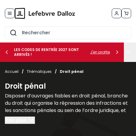
Allez au contenu
LES CODES DE RENTRÉE 2027 SONT
J'en profite
ARRIVÉS !
her le sous-menu Vos métiers
Accueil
/
Thématiques
/
Droit pénal
her le sous-menu Vos besoins
Droit pénal
Disposer d’ouvrages fiables en droit pénal, branche
du droit qui organise la répression des infractions et
les sanctions pénales au sein de l’ordre juridique, et
plus largement des sciences criminelles, est
Voir plus
fondamental pour les juristes, les avocats et les
étudiants afin de comprendre les liens qu’il