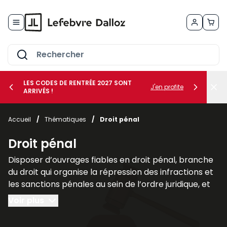
Allez au contenu
LES CODES DE RENTRÉE 2027 SONT
J'en profite
ARRIVÉS !
her le sous-menu Vos métiers
Accueil
/
Thématiques
/
Droit pénal
her le sous-menu Vos besoins
Droit pénal
Disposer d’ouvrages fiables en droit pénal, branche
du droit qui organise la répression des infractions et
les sanctions pénales au sein de l’ordre juridique, et
plus largement des sciences criminelles, est
Voir plus
fondamental pour les juristes, les avocats et les
étudiants afin de comprendre les liens qu’il