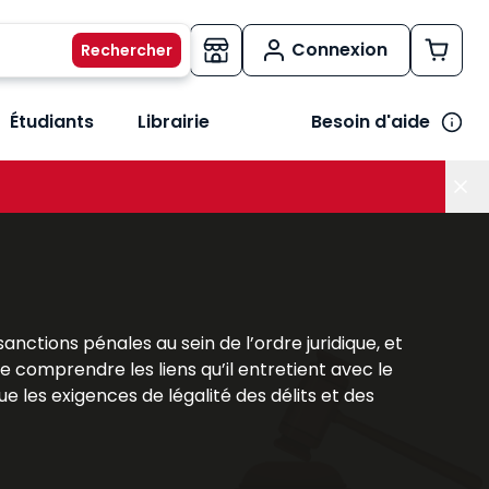
Connexion
Étudiants
Librairie
Besoin d'aide
os métiers
her le sous-menu Vos besoins
anctions pénales au sein de l’ordre juridique, et
de comprendre les liens qu’il entretient avec le
ue les exigences de légalité des délits et des
cence de droit et les candidats CRFPA qui souhaitent