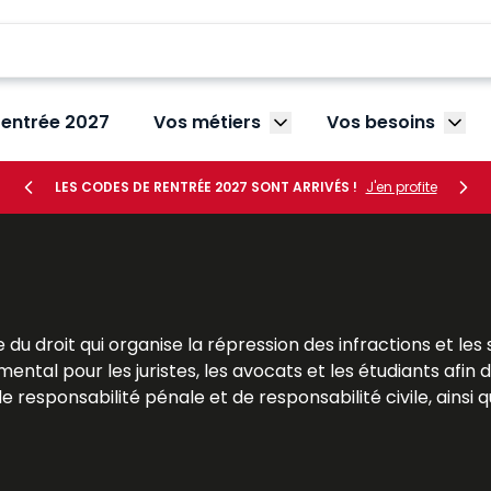
rentrée 2027
Vos métiers
Vos besoins
Afficher le sous-menu V
Affic
LES CODES DE RENTRÉE 2027 SONT ARRIVÉS !
J'en profite
du droit qui organise la répression des infractions et les s
ntal pour les juristes, les avocats et les étudiants afin 
e responsabilité pénale et de responsabilité civile, ainsi q
es constituent un appui essentiel pour les étudiants en li