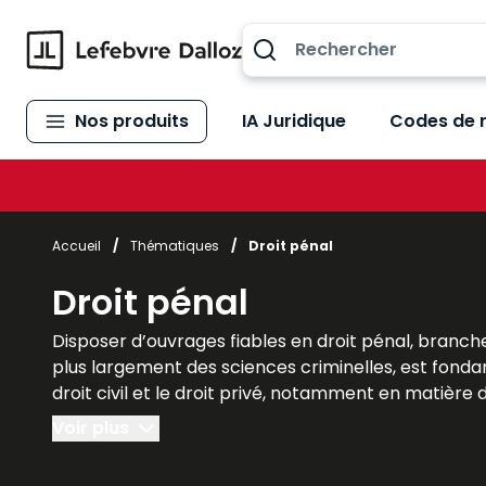
Allez au contenu
Nos produits
IA Juridique
Codes de 
Accueil
/
Thématiques
/
Droit pénal
Droit pénal
Disposer d’ouvrages fiables en droit pénal, branche 
plus largement des sciences criminelles, est fondame
droit civil et le droit privé, notamment en matière d
peines.
Voir plus
Dans le cadre des études à l’université, ces ouvrag