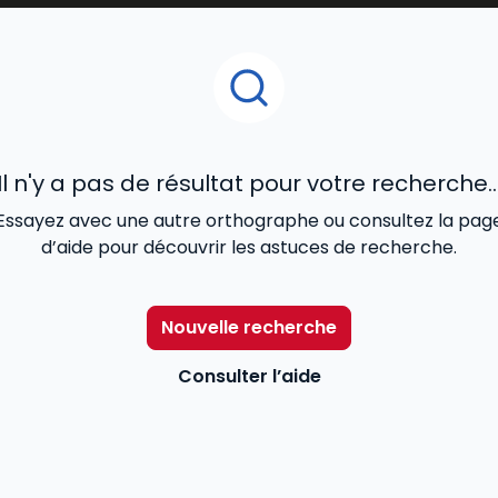
t pénal, les éléments constitutifs des
infractions
pénales
ression judiciaire, en tenant compte de la
politique crimin
 adaptés à tous les niveaux, permettent d’appréhender les
r jusqu’à la privation de liberté, lorsqu’une personne est
caractère sexuel ou de grande criminalité.
Il n'y a pas de résultat pour votre recherche..
et
procédure pénale
Essayez avec une autre orthographe ou consultez la pag
d’aide pour découvrir les astuces de recherche.
Nouvelle recherche
Consulter l’aide