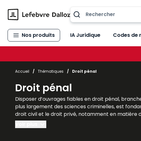
Allez au contenu
Nos produits
IA Juridique
Codes de 
Accueil
/
Thématiques
/
Droit pénal
Droit pénal
Disposer d’ouvrages fiables en droit pénal, branche 
plus largement des sciences criminelles, est fondame
droit civil et le droit privé, notamment en matière d
peines.
Voir plus
Dans le cadre des études à l’université, ces ouvrag