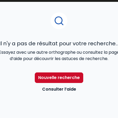
t pénal, les éléments constitutifs des
infractions
pénales
ression judiciaire, en tenant compte de la
politique crimin
 adaptés à tous les niveaux, permettent d’appréhender les
r jusqu’à la privation de liberté, lorsqu’une personne est
caractère sexuel ou de grande criminalité.
Il n'y a pas de résultat pour votre recherche..
et
procédure pénale
Essayez avec une autre orthographe ou consultez la pag
d’aide pour découvrir les astuces de recherche.
Nouvelle recherche
Consulter l’aide