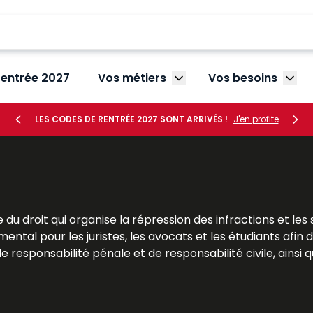
rentrée 2027
Vos métiers
Vos besoins
Afficher le sous-menu V
Affic
LES CODES DE RENTRÉE 2027 SONT ARRIVÉS !
J'en profite
du droit qui organise la répression des infractions et les s
ntal pour les juristes, les avocats et les étudiants afin 
e responsabilité pénale et de responsabilité civile, ainsi q
es constituent un appui essentiel pour les étudiants en li