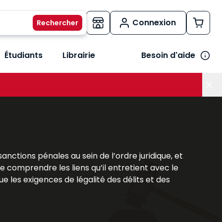
Connexion
Étudiants
Librairie
Besoin d'aide
os métiers
her le sous-menu Vos besoins
anctions pénales au sein de l’ordre juridique, et
de comprendre les liens qu’il entretient avec le
ue les exigences de légalité des délits et des
cence de droit et les candidats CRFPA qui souhaitent