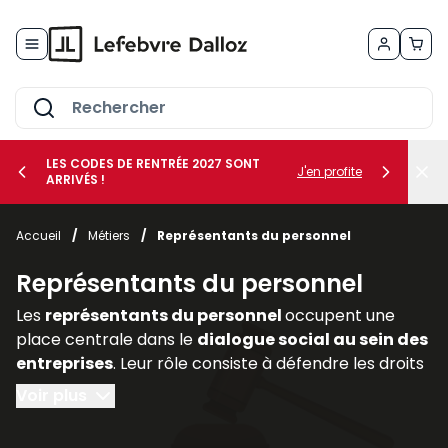
Allez au contenu
LES CODES DE RENTRÉE 2027 SONT
J'en profite
ARRIVÉS !
her le sous-menu Vos métiers
Accueil
/
Métiers
/
Représentants du personnel
her le sous-menu Vos besoins
Représentants du personnel
Les
représentants du personnel
occupent une
place centrale dans le
dialogue social au sein des
entreprises
. Leur rôle consiste à défendre les droits
et intérêts des salariés, à relayer leurs
Voir plus
préoccupations auprès de la direction et à
participer activement aux discussions relatives aux