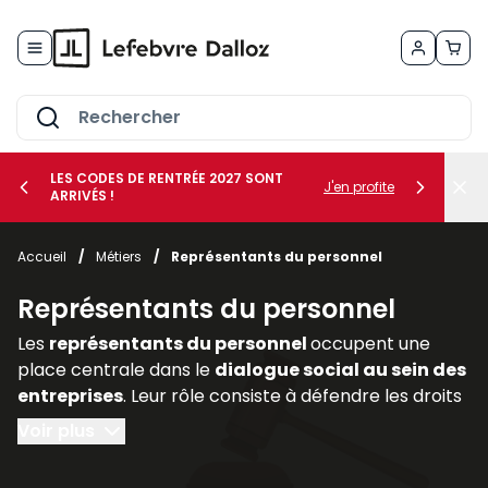
Allez au contenu
LES CODES DE RENTRÉE 2027 SONT
J'en profite
ARRIVÉS !
her le sous-menu Vos métiers
Accueil
/
Métiers
/
Représentants du personnel
her le sous-menu Vos besoins
Représentants du personnel
Les
représentants du personnel
occupent une
place centrale dans le
dialogue social au sein des
entreprises
. Leur rôle consiste à défendre les droits
et intérêts des salariés, à relayer leurs
Voir plus
préoccupations auprès de la direction et à
participer activement aux discussions relatives aux