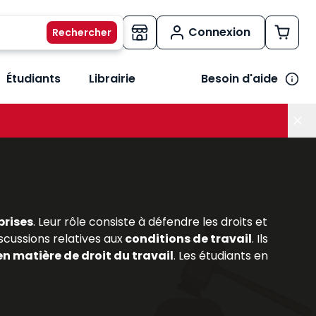
Connexion
Étudiants
Librairie
Besoin d'aide
os métiers
her le sous-menu Vos besoins
prises
. Leur rôle consiste à défendre les droits et
scussions relatives aux
conditions de travail
. Ils
en matière de droit du travail
. Les étudiants en
prérogatives et leurs missions. Les
ouvrages
rsonnel,
permettant de comprendre les enjeux
ravail
et les
évolutions législatives
, les