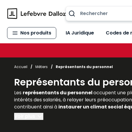
Allez au contenu
Nos produits
IA Juridique
Codes de 
Accueil
/
Métiers
/
Représentants du personnel
Représentants du perso
Les
représentants du personnel
occupent une pl
intérêts des salariés, à relayer leurs préoccupation
contribuent ainsi à
instaurer un climat social équ
droit, les juristes d’entreprise et les praticiens do
Voir plus
Lefebvre Dalloz
offrent des
analyses actualisé
juridiques et pratiques de cette fonction essentie