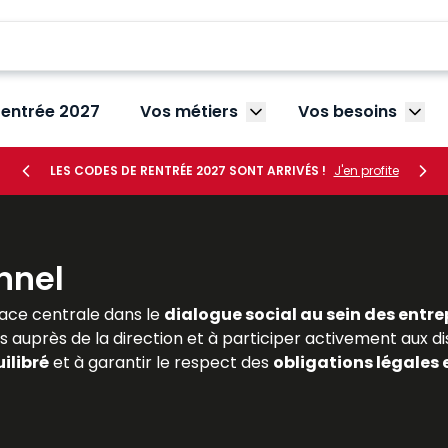
rentrée 2027
Vos métiers
Vos besoins
Afficher le sous-menu V
Affic
LES CODES DE RENTRÉE 2027 SONT ARRIVÉS !
J'en profite
nnel
ace centrale dans le
dialogue social au sein des entre
s auprès de la direction et à participer activement aux di
ilibré
et à garantir le respect des
obligations légales 
ivent maîtriser les règles encadrant leur désignation, leurs 
es
et complètes sur le
droit de la représentation du pe
lle. Dans un contexte marqué par la
transformation du t