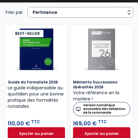
contrats
: il accompagne, conseille et sécurise des
décisions importantes dans les domaines du
Trier par
patrimoine, de la famille, de l’immobilier ou encore
du
droit des affaires
. Les étudiants en droit, tout
comme les praticiens et les particuliers, doivent
BEST-SELLER
comprendre l’importance de cette profession au
cœur du système juridique français. Les
ouvrages et
solutions Lefebvre Dalloz
offrent une analyse
claire et approfondie de la fonction notariale, en
détaillant ses missions, ses responsabilités et les
évolutions législatives qui encadrent sa pratique.
Guide du formaliste 2026
Mémento Successions
libéralités 2026
Le guide indispensable au
Votre référence en la
quotidien pour une bonne
matière !
pratique des formalités
Version numérique
notariales
accessible dès validation
de la commande
TTC
TTC
110,00 €
169,00 €
Ajouter au panier
Ajouter au panier
Guide du formaliste 2026 à 110,00 € TTC
Mémento Successio