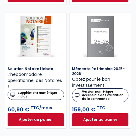
Solution Notaire Hebdo
Mémento Patrimoine 2025-
2026
L’hebdomadaire
Optez pour le bon
opérationnel des Notaires
investissement
!
Version numérique
Supplément numérique
accessible dès validation
inclus
de la commande
TTC/mois
TTC
60,90 €
159,00 €
Ajouter au panier
Ajouter au panier
Solution Notaire Hebdo à 60,90 €
Mémento Patrimoin
TTC/mois