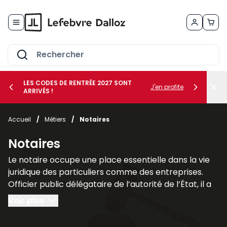
Allez au contenu
LES CODES DE RENTRÉE 2027 SONT
J'en profite
ARRIVÉS !
her le sous-menu Vos métiers
Accueil
/
Métiers
/
Notaires
her le sous-menu Vos besoins
Notaires
Le notaire occupe une place essentielle dans la vie
juridique des particuliers comme des entreprises.
Officier public délégataire de l’autorité de l’État, il a
pour mission d’authentifier les actes, de garantir leur
Voir plus
sécurité juridique et d’assurer leur conservation. Son
rôle ne se limite pas à la simple
formalisation des