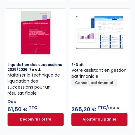
18,75 €
TTC
Liquidation des successions
E-Dixit
2025/2026. 7e éd.
Votre assistant en gestion
Maîtriser la technique de
patrimoniale
liquidation des
Conseil patrimonial
successions pour un
résultat fiable
Dès
TTC
TTC/mois
61,50 €
265,20 €
Découvrir l'offre
Ajouter au panier
Liquidation des successions 2025/2026. 7e éd. à par
E-Dixit à 265,20 €
Dès
61,50 €
TTC