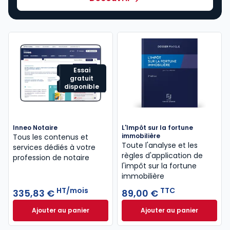
Essai
gratuit
disponible
Inneo Notaire
L'Impôt sur la fortune
immobilière
Tous les contenus et
Toute l'analyse et les
services dédiés à votre
règles d'application de
profession de notaire
l'impôt sur la fortune
immobilière
HT/mois
TTC
335,83 €
89,00 €
Ajouter au panier
Ajouter au panier
Inneo Notaire à 335,83 €
HT/mois
L'Impôt sur la for