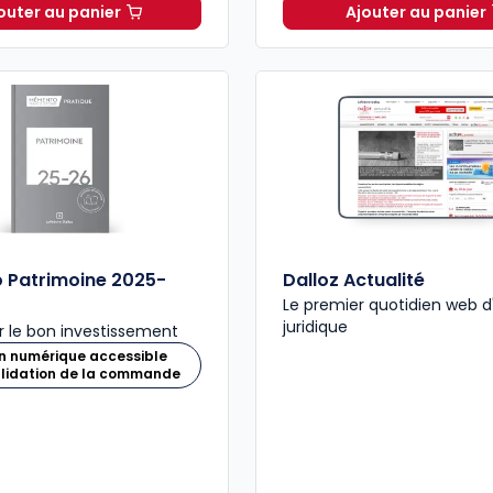
outer au panier
Ajouter au panier
Guide du formaliste 2026 à 110,00 € TTC
Mémento 
 Patrimoine 2025-
Dalloz Actualité
Le premier quotidien web d
juridique
 le bon investissement
n numérique accessible
alidation de la commande