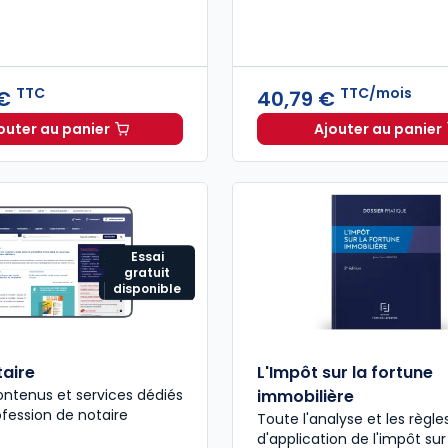
TTC
TTC/mois
 €
40,79 €
outer au panier
Ajouter au panier
Mémento Patrimoine 2025-2026 à 159,00 € TTC
Dalloz A
Essai
gratuit
disponible
taire
L'Impôt sur la fortune
ontenus et services dédiés
immobilière
ofession de notaire
Toute l'analyse et les règle
d'application de l'impôt sur