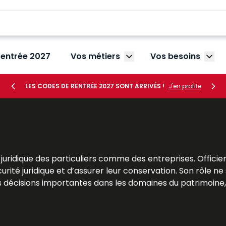
rentrée 2027
Vos métiers
Vos besoins
Afficher le sous-menu V
Affic
LES CODES DE RENTRÉE 2027 SONT ARRIVÉS !
J'en profite
uridique des particuliers comme des entreprises. Officier p
curité juridique et d’assurer leur conservation. Son rôle ne
s décisions importantes dans les domaines du patrimoine, 
les praticiens et les particuliers, doivent comprendre l’
bvre Dalloz
offrent une analyse claire et approfondie de la
ncadrent sa pratique.