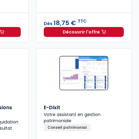
TTC
18,75 €
Dès
Découvrir l'offre
sur la fortune immobilière à 89,00 € TTC
Petit dictionnaire du rec
sions
E-Dixit
Votre assistant en gestion
patrimoniale
quidation
Conseil patrimonial
sultat