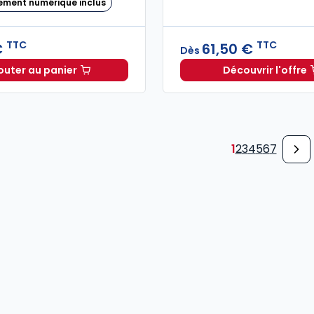
ément numérique inclus
TTC
TTC
€
61,50 €
Dès
outer au panier
Découvrir l'offre
Code civil 2027, annoté à 49,00 € TTC
Liquidat
1
2
3
4
5
6
7