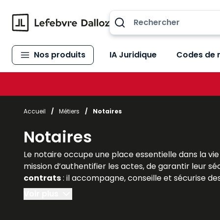
Allez au contenu
Nos produits
IA Juridique
Codes de 
Accueil
/
Métiers
/
Notaires
Notaires
Le notaire occupe une place essentielle dans la vie j
mission d’authentifier les actes, de garantir leur sé
contrats
: il accompagne, conseille et sécurise de
des affaires
. Les étudiants en droit, tout comme 
Voir plus
juridique français. Les
ouvrages et solutions Lefe
responsabilités et les évolutions législatives qui e