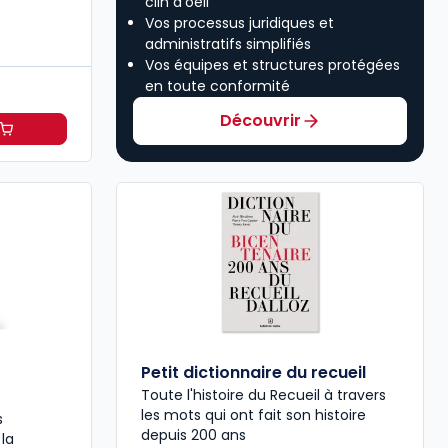
clin d’oeil
Vos processus juridiques et
administratifs simplifiés
Vos équipes et structures protégées
en toute conformité
Découvrir
ctualité à 40,79 €
TTC/mois
Petit dictionnaire du recueil
Toute l'histoire du Recueil à travers
les mots qui ont fait son histoire
s
depuis 200 ans
 la