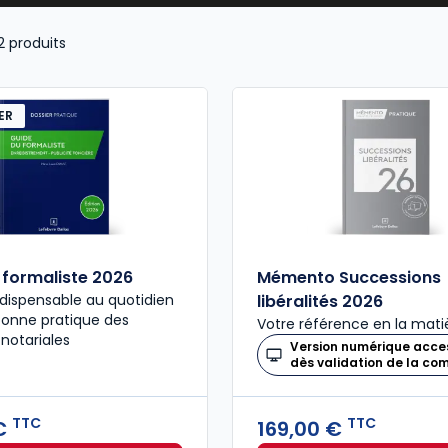
2
produits
ER
 formaliste 2026
Mémento Successions
ndispensable au quotidien
libéralités 2026
bonne pratique des
Votre référence en la matiè
 notariales
Version numérique acce
dès validation de la c
TTC
TTC
 €
169,00 €