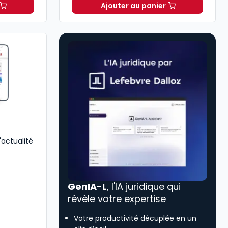
Ajouter au panier
Successions libéralités 2026 à 169,00 € TTC
Solution Notaire Hebdo 
'actualité
GenIA-L
, l'IA juridique qui
révèle votre expertise
Votre productivité décuplée en un