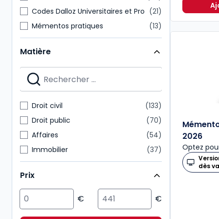
Aj
Codes Dalloz Universitaires et Pro
21
Mémentos pratiques
13
Dalloz Action
11
Matière
Précis
11
Grands arrêts
9
Cours
8
Dalloz Référence
7
Droit civil
133
Encyclopédie Delmas
7
Droit public
70
Mémento
Affaires
54
2026
Optez pour
Immobilier
37
Versio
Fiscal
34
dès v
Prix
Multimatières
34
International
28
Patrimoine
25