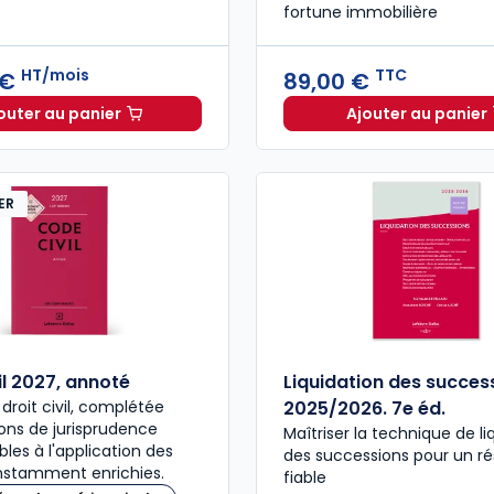
fortune immobilière
HT/mois
TTC
 €
89,00 €
outer au panier
Ajouter au panier
Inneo Notaire à 335,83 €
HT/mois
L'Impôt 
ER
il 2027, annoté
Liquidation des succes
 droit civil, complétée
2025/2026. 7e éd.
ons de jurisprudence
Maîtriser la technique de li
bles à l'application des
des successions pour un ré
nstamment enrichies.
fiable