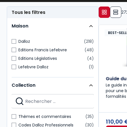
Tous les filtres
27
Maison
BEST-SELL
Dalloz
218
Editions Francis Lefebvre
48
Editions Législatives
4
Lefebvre Dalloz
1
Guide du
Collection
Le guide i
pour une 
formalités
Thèmes et commentaires
35
110,00
Codes Dalloz Professionnels
30