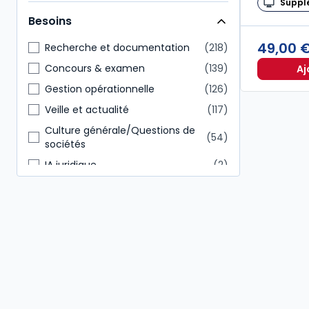
Suppl
Juridique
171
Besoins
Expert-comptable
65
49,00 
Direction générale
56
Recherche et documentation
218
Administratif et financier
52
Concours & examen
139
Aj
Conseiller en gestion patrimoine
50
Gestion opérationnelle
126
Commissaire aux comptes
49
Veille et actualité
117
Culture générale/Questions de
54
sociétés
IA juridique
2