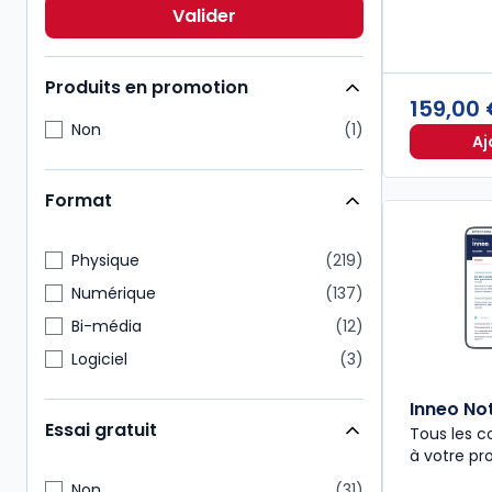
Pénal
21
Valider
Social
20
Produits en promotion
159,00
Non
1
Aj
Format
Physique
219
Numérique
137
Bi-média
12
Logiciel
3
Inneo No
Essai gratuit
Tous les c
à votre pr
Non
31