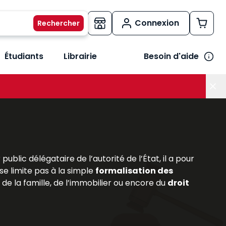
Connexion
Étudiants
Librairie
Besoin d'aide
os métiers
her le sous-menu Vos besoins
ublic délégataire de l’autorité de l’État, il a pour
 se limite pas à la simple
formalisation des
de la famille, de l’immobilier ou encore du
droit
importance de cette profession au cœur du système
 fonction notariale, en détaillant ses missions, ses