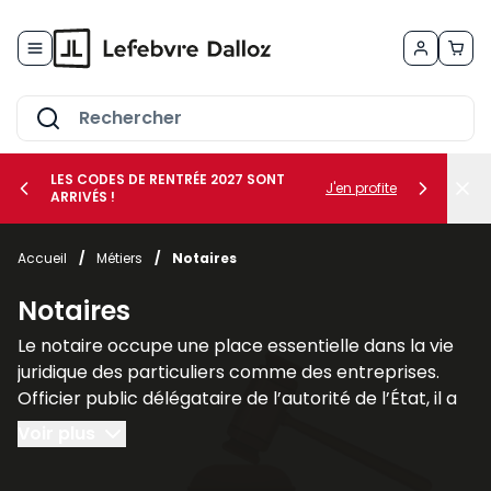
Allez au contenu
LES CODES DE RENTRÉE 2027 SONT
J'en profite
ARRIVÉS !
her le sous-menu Vos métiers
Accueil
/
Métiers
/
Notaires
her le sous-menu Vos besoins
Notaires
Le notaire occupe une place essentielle dans la vie
juridique des particuliers comme des entreprises.
Officier public délégataire de l’autorité de l’État, il a
pour mission d’authentifier les actes, de garantir leur
Voir plus
sécurité juridique et d’assurer leur conservation. Son
rôle ne se limite pas à la simple
formalisation des