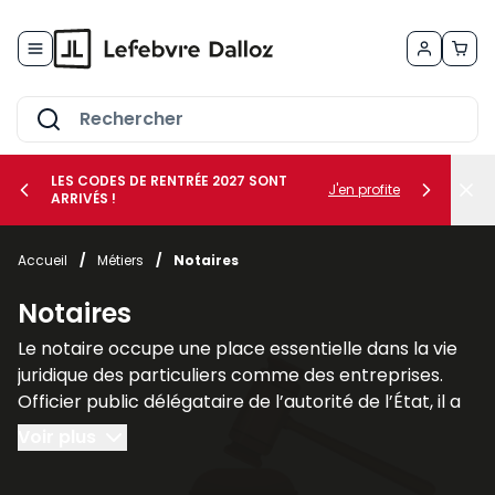
Allez au contenu
LES CODES DE RENTRÉE 2027 SONT
J'en profite
ARRIVÉS !
her le sous-menu Vos métiers
Accueil
/
Métiers
/
Notaires
her le sous-menu Vos besoins
Notaires
Le notaire occupe une place essentielle dans la vie
juridique des particuliers comme des entreprises.
Officier public délégataire de l’autorité de l’État, il a
pour mission d’authentifier les actes, de garantir leur
Voir plus
sécurité juridique et d’assurer leur conservation. Son
rôle ne se limite pas à la simple
formalisation des