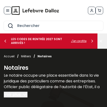
Allez au contenu
LES CODES DE RENTRÉE 2027 SONT
J'en profite
ARRIVÉS !
her le sous-menu Vos métiers
Accueil
/
Métiers
/
Notaires
her le sous-menu Vos besoins
Notaires
Le notaire occupe une place essentielle dans la vie
juridique des particuliers comme des entreprises.
Officier public délégataire de l’autorité de l’État, il a
pour mission d’authentifier les actes, de garantir leur
Voir plus
sécurité juridique et d’assurer leur conservation. Son
rôle ne se limite pas à la simple
formalisation des