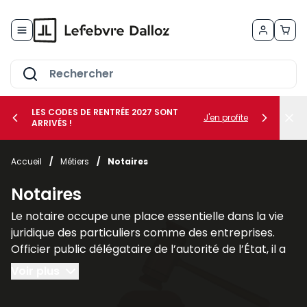
Allez au contenu
LES CODES DE RENTRÉE 2027 SONT
J'en profite
ARRIVÉS !
her le sous-menu Vos métiers
Accueil
/
Métiers
/
Notaires
her le sous-menu Vos besoins
Notaires
Le notaire occupe une place essentielle dans la vie
juridique des particuliers comme des entreprises.
Officier public délégataire de l’autorité de l’État, il a
pour mission d’authentifier les actes, de garantir leur
Voir plus
sécurité juridique et d’assurer leur conservation. Son
rôle ne se limite pas à la simple
formalisation des