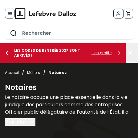
Allez au contenu
LES CODES DE RENTRÉE 2027 SONT
J'en profite
ARRIVÉS !
her le sous-menu Vos métiers
Accueil
/
Métiers
/
Notaires
her le sous-menu Vos besoins
Notaires
Le notaire occupe une place essentielle dans la vie
juridique des particuliers comme des entreprises.
Officier public délégataire de l’autorité de l’État, il a
pour mission d’authentifier les actes, de garantir leur
Voir plus
sécurité juridique et d’assurer leur conservation. Son
rôle ne se limite pas à la simple
formalisation des