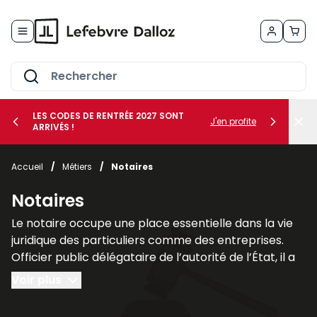
Allez au contenu
LES CODES DE RENTRÉE 2027 SONT
J'en profite
ARRIVÉS !
her le sous-menu Vos métiers
Accueil
/
Métiers
/
Notaires
her le sous-menu Vos besoins
Notaires
Le notaire occupe une place essentielle dans la vie
juridique des particuliers comme des entreprises.
Officier public délégataire de l’autorité de l’État, il a
pour mission d’authentifier les actes, de garantir leur
Voir plus
sécurité juridique et d’assurer leur conservation. Son
rôle ne se limite pas à la simple
formalisation des