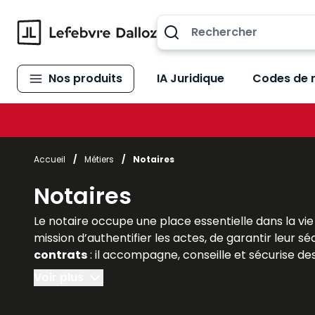
Allez au contenu
Nos produits
IA Juridique
Codes de 
Accueil
/
Métiers
/
Notaires
Notaires
Le notaire occupe une place essentielle dans la vie j
mission d’authentifier les actes, de garantir leur sé
contrats
: il accompagne, conseille et sécurise de
des affaires
. Les étudiants en droit, tout comme 
Voir plus
juridique français. Les
ouvrages et solutions Lefe
responsabilités et les évolutions législatives qui e