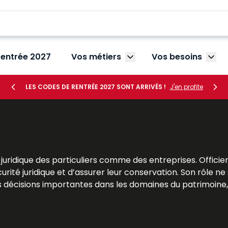
rentrée 2027
Vos métiers
Vos besoins
Afficher le sous-menu V
Affic
LES CODES DE RENTRÉE 2027 SONT ARRIVÉS !
J'en profite
uridique des particuliers comme des entreprises. Officier p
curité juridique et d’assurer leur conservation. Son rôle ne
s décisions importantes dans les domaines du patrimoine, 
les praticiens et les particuliers, doivent comprendre l’
bvre Dalloz
offrent une analyse claire et approfondie de la
ncadrent sa pratique.