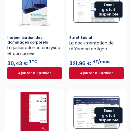
Essai
gratuit
disponible
Indemnisation des
ELnet Social
dommages corporels
La documentation de
La jurisprudence analysée
référence en ligne
et comparée.
TTC
HT/mois
30,43 €
321,96 €
Ajouter au panier
Ajouter au panier
Indemnisation des dommages corporels à 30,43 €
ELnet Social à 321
Essai
gratuit
disponible