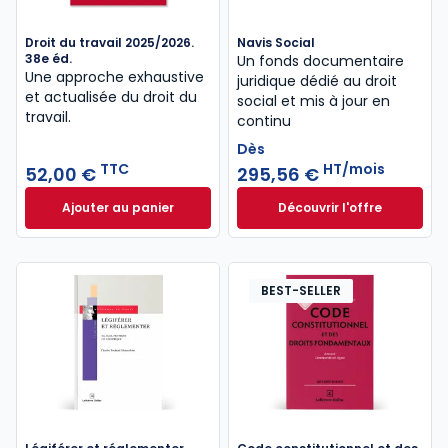
Droit du travail 2025/2026.
Navis Social
38e éd.
Un fonds documentaire
Une approche exhaustive
juridique dédié au droit
et actualisée du droit du
social et mis à jour en
travail.
continu
Dès
TTC
HT/mois
52,00 €
295,56 €
Ajouter au panier
Découvrir l'offre
Droit du travail 2025/2026. 38e éd. à 52,00 € TTC
Navis Social à part
Dès
295,56 €
HT/mois
BEST-SELLER