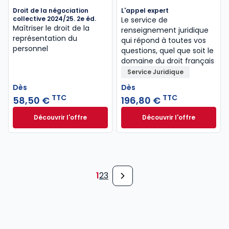
Droit de la négociation
L'appel expert
collective 2024/25. 2e éd.
Le service de
Maîtriser le droit de la
renseignement juridique
représentation du
qui répond à toutes vos
personnel
questions, quel que soit le
domaine du droit français
Service Juridique
Dès
Dès
TTC
TTC
58,50 €
196,80 €
Découvrir l'offre
Découvrir l'offre
Droit de la négociation collective 2024/25. 2e éd. à 
L'appel expert à p
Dès
Dès
58,50 €
TTC
196,80 €
TTC
1
2
3