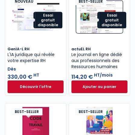
NOUVEAU
BEST-SELLER
Essai
Essai
gratuit
gratuit
disponible
disponible
GenIA-L RH
actuEL RH
L'IA juridique qui révèle
Le journal en ligne dédié
votre expertise RH
aux professionnels des
Ressources humaines
Dès
HT
HT/mois
330,00 €
114,20 €
Découvrir l'offre
Ajouter au panier
GenIA-L RH à partir de
actuEL RH à 114,20
Dès
330,00 €
HT
BEST-SELLER
BEST-SELLER