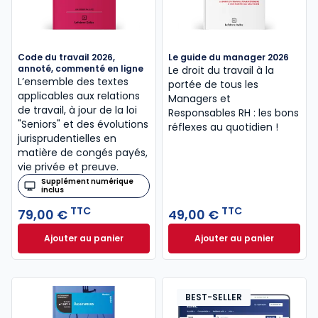
Code du travail 2026,
Le guide du manager 2026
annoté, commenté en ligne
Le droit du travail à la
L’ensemble des textes
portée de tous les
applicables aux relations
Managers et
de travail, à jour de la loi
Responsables RH : les bons
"Seniors" et des évolutions
réflexes au quotidien !
jurisprudentielles en
matière de congés payés,
vie privée et preuve.
Supplément numérique
inclus
TTC
TTC
79,00 €
49,00 €
Ajouter au panier
Ajouter au panier
Code du travail 2026, annoté, commenté en ligne à
Le guide du manag
BEST-SELLER