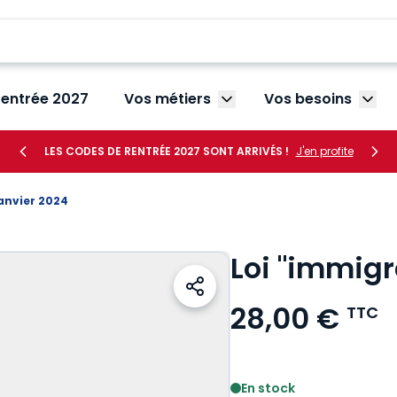
rentrée 2027
Vos métiers
Vos besoins
Afficher le sous-menu V
Affic
LES CODES DE RENTRÉE 2027 SONT ARRIVÉS !
J'en profite
janvier 2024
Loi "immigr
28,00 €
TTC
Voir le détail des avis
En stock