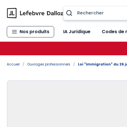
Allez au contenu
Nos produits
IA Juridique
Codes de 
Accueil
/
Ouvrages professionnels
/
Loi "immigration" du 26 