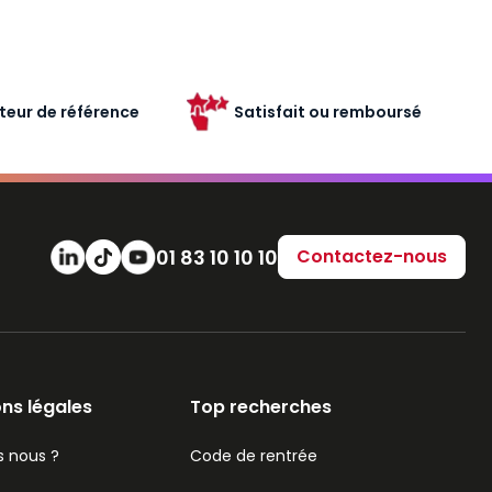
teur de référence
Satisfait ou remboursé
Numéro de téléphone
01 83 10 10 10
Contactez-nous
ns légales
Top recherches
 nous ?
Code de rentrée