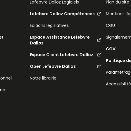
Lefebvre Dalloz Logiciels
Plan du site
Lefebvre Dalloz Compétences
Mentions lé
Editions législatives
CGU
et
Espace Assistance Lefebvre
Signalemen
Dalloz
CGV
Espace Client Lefebvre Dalloz
Politique d
Open Lefebvre Dalloz
Paramétrage
sonnel
Notre librairie
Accessibilit
ine