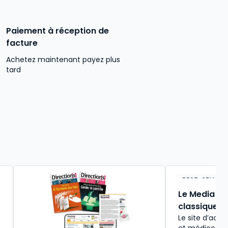
Paiement à réception de
facture
Achetez maintenant payez plus
tard
BEST-SELLER
Le Media So
classique
Le site d’actu