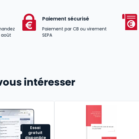
Paiement sécurisé
andez
Paiement par CB ou virement
2 août
SEPA
vous intéresser
Essai
gratuit
disponible