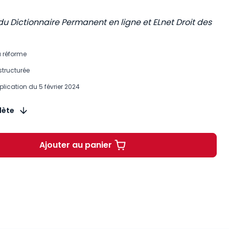
du Dictionnaire Permanent en ligne et ELnet Droit des
a réforme
structurée
plication du 5 février 2024
lète
Ajouter au panier
Loi "immigration" du 26 janvier 20