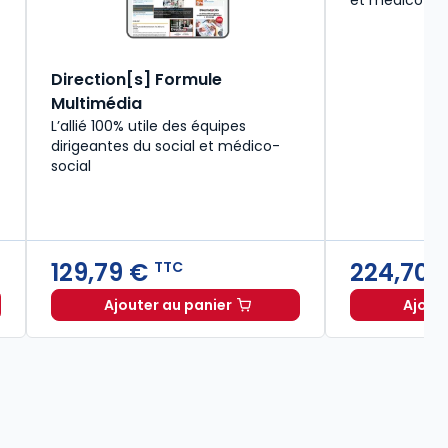
et médico-so
Direction[s] Formule
Multimédia
L’allié 100% utile des équipes
dirigeantes du social et médico-
social
129,79 €
224,70 
TTC
Ajouter au panier
Ajout
 voies de recours en psychiatrie. 1ère éd. à 13,00 € TTC
Direction[s] Formule Multimédia à 12