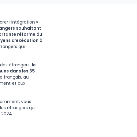
rer l’intégration »
trangers souhaitant
ortante réforme du
oyens d’exécution à
trangers qui
 des étrangers,
le
nues dans les 55
re français, au
nement et aux
tamment, vous
des étrangers qui
t 2024.