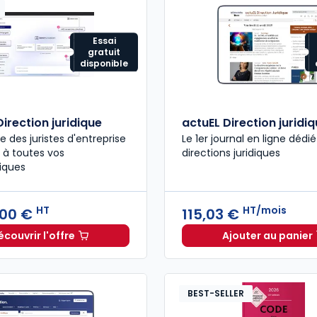
Essai
gratuit
disponible
irection juridique
actuEL Direction juridi
que des juristes d'entreprise
Le 1er journal en ligne dédi
 à toutes vos
directions juridiques
iques
HT
HT/mois
,00 €
115,03 €
écouvrir l'offre
Ajouter au panier
GenIA-L Direction juridique à partir de
Dès
378,00 €
actuEL D
H
BEST-SELLER