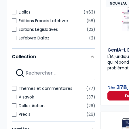
NOUVEAU
Dalloz
463
Editions Francis Lefebvre
58
Editions Législatives
23
Lefebvre Dalloz
2
GenIA-L D
Collection
L'IA juridi
qui répond
problémat
378
Dès
Thèmes et commentaires
77
D
À savoir
37
Dalloz Action
26
Précis
26
Nouvelle Bibliothèque de Thèses
24