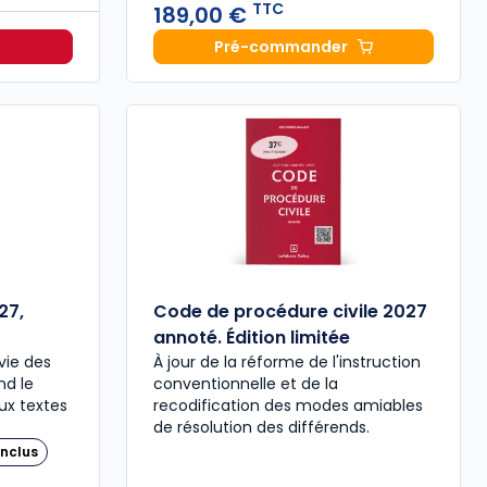
TTC
189,00 €
Pré-commander
Mémento Sociétés comme
27,
Code de procédure civile 2027
annoté. Édition limitée
vie des
À jour de la réforme de l'instruction
nd le
conventionnelle et de la
ux textes
recodification des modes amiables
de résolution des différends.
nclus