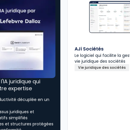
AJi Sociétés
Le logiciel qui facilite la ge
vie juridique des sociétés
Vie juridique des sociétés
, l'IA juridique qui
tre expertise
ductivité décuplée en un
sus juridiques et
tifs simplifiés
es et structures protégées