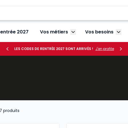
rentrée 2027
Vos métiers
Vos besoins
Afficher le sous-menu V
Affic
LES CODES DE RENTRÉE 2027 SONT ARRIVÉS !
J'en profite
7
produits