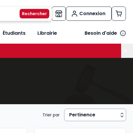
Connexion
Étudiants
Librairie
Besoin d'aide
os métiers
her le sous-menu Vos besoins
Trier par