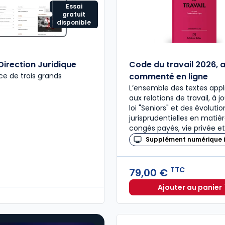
Essai
gratuit
disponible
Direction Juridique
Code du travail 2026, 
ce de trois grands
commenté en ligne
L’ensemble des textes appl
aux relations de travail, à j
loi "Seniors" et des évolutio
jurisprudentielles en matiè
congés payés, vie privée et
Supplément numérique i
TTC
79,00 €
Ajouter au panier
Code du 