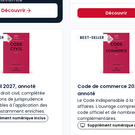
conformité
Découvrir
Découvrir
ER
BEST-SELLER
il 2027, annoté
Code de commerce 20
 droit civil, complétée
annoté
ons de jurisprudence
Le Code indispensable à la 
bles à l'application des
affaires. L’ouvrage compre
nstamment enrichies.
code officiel et de nombre
ément numérique inclus
complémentaires.
Supplément numérique i