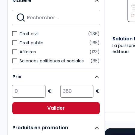
Matière
Codes Dalloz Universitaires et Pro
18
Hors collection Dalloz
17
Grands arrêts
15
Etudes, mélanges, travaux
12
Droit civil
236
Solution 
Les sens du droit
12
Droit public
165
La puissan
éditeurs
Affaires
123
Sciences politiques et sociales
85
International
72
Prix
Multimatières
72
Pénal
57
Fiscal
43
Social
43
Valider
Immobilier
35
Produits en promotion