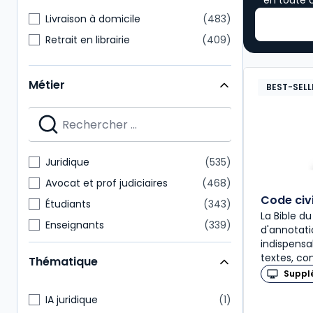
en toute 
Livraison à domicile
483
Retrait en librairie
409
Métier
BEST-SELL
Juridique
535
Avocat et prof judiciaires
468
Code civ
Étudiants
343
La Bible du
Enseignants
339
d'annotati
indispensa
Notaire
161
textes, co
Thématique
Administratif et financier
117
Suppl
Direction générale
107
IA juridique
1
Expert-comptable
101