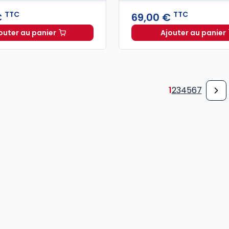
TTC
TTC
€
69,00 €
outer au panier
Ajouter au panier
Code civil 2027, annoté à 49,00 € TTC
Code de
1
2
3
4
5
6
7