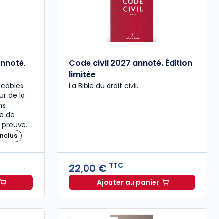
annoté,
Code civil 2027 annoté. Édition
limitée
icables
La Bible du droit civil.
our de la
ns
re de
 preuve.
nclus
TTC
22,00 €
Ajouter au panier
travail 2026, annoté, commenté en ligne à 79,00 € TTC
Code civil 2027 annoté. 