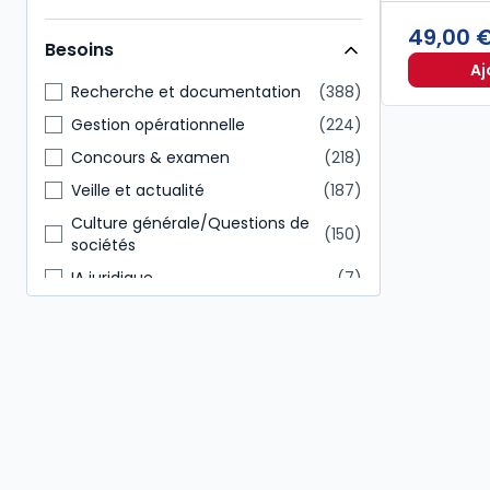
Commissaire aux comptes
85
49,00 
Besoins
Conseiller en gestion patrimoine
46
Aj
Recherche et documentation
388
Gestion opérationnelle
224
Concours & examen
218
Veille et actualité
187
Culture générale/Questions de
150
sociétés
IA juridique
7