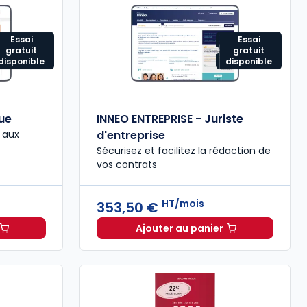
Essai
Essai
gratuit
gratuit
disponible
disponible
que
INNEO ENTREPRISE - Juriste
é aux
d'entreprise
Sécurisez et facilitez la rédaction de
vos contrats
HT/mois
353,50 €
Ajouter au panier
irection juridique à 115,03 €
T
HT/mois
INNEO ENTREPRISE - Juris