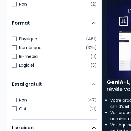
Non
2
Format
Physique
461
Numérique
325
Bi-média
11
Logiciel
5
GenIA-L
Essai gratuit
révèle vo
Non
47
Votre pro
clin d’oeil
Oui
21
Vos proces
administra
Vos équip
Livraison