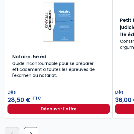
Petit
judic
11e éd
Constr
argume
Notaire. 5e éd.
Guide incontournable pour se préparer
efficacement à toutes les épreuves de
l'examen du notariat.
Dès
Dès
TTC
28,50 €
36,00
Découvrir l'offre
Notaire. 5e éd. à partir de
Dès
28,50 €
TTC