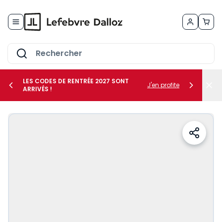
Allez au contenu
LES CODES DE RENTRÉE 2027 SONT
J'en profite
ARRIVÉS !
her le sous-menu Vos métiers
her le sous-menu Vos besoins