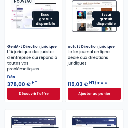
NOUVEAU
Essai
Essai
gratuit
gratuit
disponible
disponible
GenIA-L Direction juridique
actuEL Direction juridique
L'IA juridique des juristes
Le 1er journal en ligne
d'entreprise qui répond à
dédié aux directions
toutes vos
juridiques
problématiques
Dès
HT
HT/mois
378,00 €
115,03 €
Découvrir l'offre
Ajouter au panier
GenIA-L Direction juridique à partir de
actuEL Direction j
Dès
378,00 €
HT