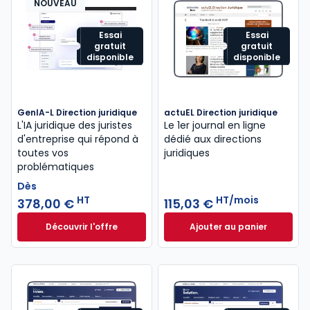
NOUVEAU
Essai
Essai
gratuit
gratuit
disponible
disponible
GenIA-L Direction juridique
actuEL Direction juridique
L'IA juridique des juristes
Le 1er journal en ligne
d'entreprise qui répond à
dédié aux directions
toutes vos
juridiques
problématiques
Dès
HT
HT/mois
378,00 €
115,03 €
Découvrir l'offre
Ajouter au panier
GenIA-L Direction juridique à partir de
actuEL Direction j
Dès
378,00 €
HT