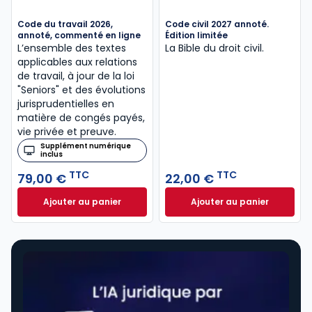
Code du travail 2026,
Code civil 2027 annoté.
annoté, commenté en ligne
Édition limitée
L’ensemble des textes
La Bible du droit civil.
applicables aux relations
de travail, à jour de la loi
"Seniors" et des évolutions
jurisprudentielles en
matière de congés payés,
vie privée et preuve.
Supplément numérique
inclus
TTC
TTC
79,00 €
22,00 €
Ajouter au panier
Ajouter au panier
Code du travail 2026, annoté, commenté en ligne à
Code civil 2027 an