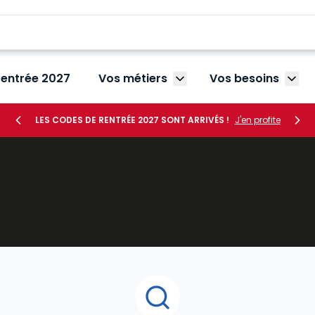
rentrée 2027
Vos métiers
Vos besoins
Afficher le sous-menu V
Affic
LES CODES DE RENTRÉE 2027 SONT ARRIVÉS !
J'en profite