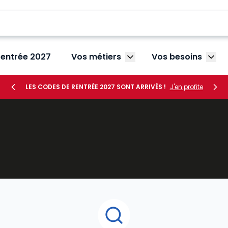
rentrée 2027
Vos métiers
Vos besoins
Afficher le sous-menu V
Affic
LES CODES DE RENTRÉE 2027 SONT ARRIVÉS !
J'en profite