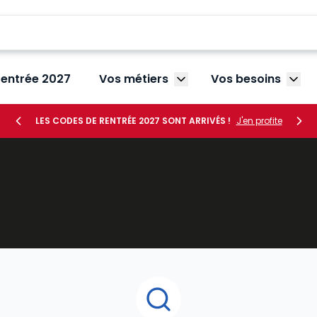
rentrée 2027
Vos métiers
Vos besoins
Afficher le sous-menu V
Affic
LES CODES DE RENTRÉE 2027 SONT ARRIVÉS !
J'en profite