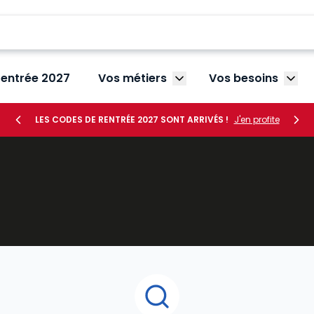
rentrée 2027
Vos métiers
Vos besoins
Afficher le sous-menu V
Affic
LES CODES DE RENTRÉE 2027 SONT ARRIVÉS !
J'en profite