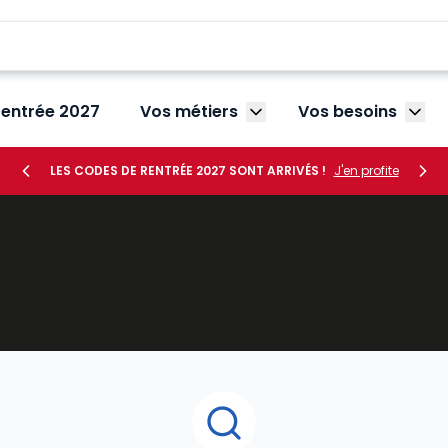
rentrée 2027
Vos métiers
Vos besoins
Afficher le sous-menu V
Affic
LES CODES DE RENTRÉE 2027 SONT ARRIVÉS !
J'en profite